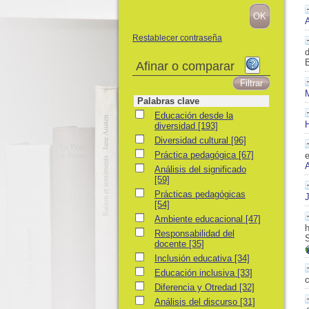
A
Restablecer contraseña
d
Afinar o comparar
M
Palabras clave
Educación desde la diversidad
Educación desde la
diversidad
[193]
Diversidad cultural
Diversidad cultural
[96]
Práctica pedagógica
Práctica pedagógica
[67]
e
Análisis del significado
Análisis del significado
[59]
Prácticas pedagógicas
Prácticas pedagógicas
[54]
Ambiente educacional
Ambiente educacional
[47]
h
Responsabilidad del docente
Responsabilidad del
docente
[35]
Inclusión educativa
Inclusión educativa
[34]
Educación inclusiva
Educación inclusiva
[33]
c
Diferencia y Otredad
Diferencia y Otredad
[32]
Análisis del discurso
Análisis del discurso
[31]