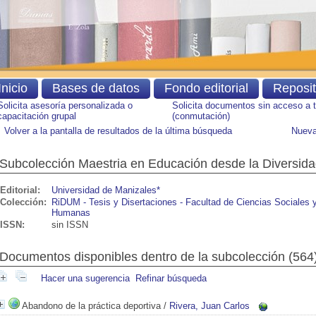
Inicio
Bases de datos
Fondo editorial
Reposi
Solicita asesoría personalizada o
Solicita documentos sin acceso a 
capacitación grupal
(conmutación)
Volver a la pantalla de resultados de la última búsqueda
Nueva
Subcolección Maestria en Educación desde la Diversid
Editorial:
Universidad de Manizales*
Colección:
RiDUM - Tesis y Disertaciones - Facultad de Ciencias Sociales 
Humanas
ISSN:
sin ISSN
Documentos disponibles dentro de la subcolección (
564
Hacer una sugerencia
Refinar búsqueda
Abandono de la práctica deportiva
/
Rivera, Juan Carlos