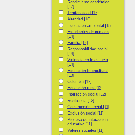
Rendimiento académico
Rendimiento académico
[17]
Territorialidad
Territorialidad
[17]
Alteridad
Alteridad
[16]
Educación ambiental
Educación ambiental
[15]
Estudiantes de primaria
Estudiantes de primaria
[14]
Familia
Familia
[14]
Responsabilidad social
Responsabilidad social
[14]
Violencia en la escuela
Violencia en la escuela
[14]
Educación Intercultural
Educación Intercultural
[13]
Colombia
Colombia
[12]
Educación rural
Educación rural
[12]
Interacción social
Interacción social
[12]
Resiliencia
Resiliencia
[12]
Construcción social
Construcción social
[11]
Exclusión social
Exclusión social
[11]
Proceso de interacción educativa
Proceso de interacción
educativa
[11]
Valores sociales
Valores sociales
[11]