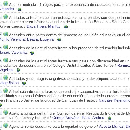
Acción mediada: Diálogos para una experiencia de educación en casa.
lejandra
Actitudes ante la escuela en estudiantes relacionados con comportami
eserción escolar en básica secundaria de la Institución Educativa Santa Cat
Bolívar Cauca.
/
Daza Tipán, Mariluz
Actitudes entre pares dentro del proceso de inclusión educativa en el co
urillo Valencia, Beatriz Eugenia
Actitudes de los estudiantes frente a los procesos de educación inclusi
Henao, Valentina
Actitudes de los estudiantes frente a sus pares con discapacidad en u
studiantes de secundaria en el Colegio Distrital Carlos Arturo Torres
/
Ramirez
Angelica
Actitudes y estrategias cognitivas sociales y el desempeño académico
Jorge Byron
Adaptación de estructuras de aprendizaje cooperativo para el fortalecim
abilidades motoras básicas del área de educación física de los grados tercer
San Francisco Javier de la ciudad de San Juan de Pasto.
/
Narváez Pejendino
Agencia política de la mujer Quillacinga en el Resguardo Indígena de M
osmovisión, lucha y territorio
/
Gómez Narváez, Paola Andrea
Agenciamiento educativo para la equidad de género
/
Acosta Muñoz, Die