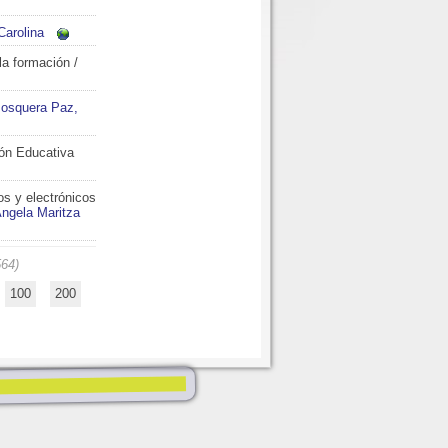
Carolina
 la formación
/
osquera Paz,
ión Educativa
os y electrónicos
Ángela Maritza
564)
100
200