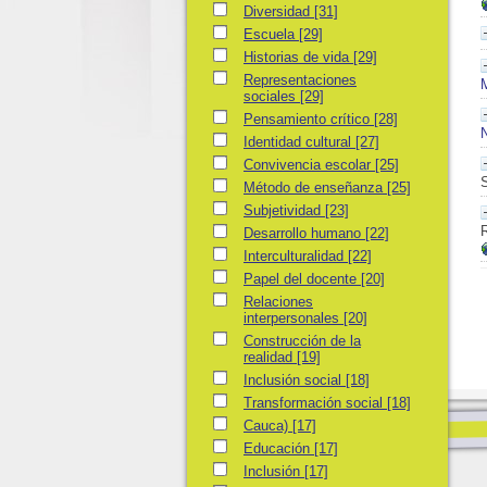
Diversidad
Diversidad
[31]
Escuela
Escuela
[29]
Historias de vida
Historias de vida
[29]
Representaciones sociales
Representaciones
sociales
[29]
Pensamiento crítico
Pensamiento crítico
[28]
Identidad cultural
Identidad cultural
[27]
Convivencia escolar
Convivencia escolar
[25]
S
Método de enseñanza
Método de enseñanza
[25]
Subjetividad
Subjetividad
[23]
R
Desarrollo humano
Desarrollo humano
[22]
Interculturalidad
Interculturalidad
[22]
Papel del docente
Papel del docente
[20]
Relaciones interpersonales
Relaciones
interpersonales
[20]
Construcción de la realidad
Construcción de la
realidad
[19]
Inclusión social
Inclusión social
[18]
Transformación social
Transformación social
[18]
Cauca)
Cauca)
[17]
Educación
Educación
[17]
Inclusión
Inclusión
[17]