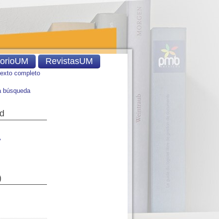
torioUM
RevistasUM
texto completo
 búsqueda
ad
y
)