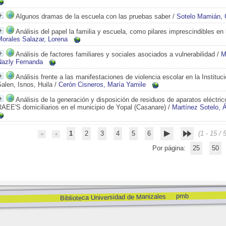
Algunos dramas de la escuela con las pruebas saber
/
Sotelo Mamián, 
Análisis del papel la familia y escuela, como pilares imprescindibles en
Morales Salazar, Lorena
Análisis de factores familiares y sociales asociados a vulnerabilidad
/
M
Nazly Fernanda
Análisis frente a las manifestaciones de violencia escolar en la Instituc
alen, Isnos, Huila
/
Cerón Cisneros, María Yamile
Análisis de la generación y disposición de residuos de aparatos eléctric
AEE'S domiciliarios en el municipio de Yopal (Casanare)
/
Martínez Sotelo, 
1
2
3
4
5
6
(1 - 15 / 
Por página:
25
50
pmb
Biblioteca Universidad de Manizales