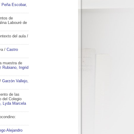
/
Peña Escobar,
entos de
alina Labouré de
ntexto del aula
/
va
/
Castro
na muestra de
 Rubiano, Ingrid
/
Garzón Vallejo,
iento de las
o del Colegio
, Lyda Marcela
ocondino:
go Alejandro