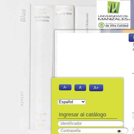
A-
A
A+
Ingresar al catálogo