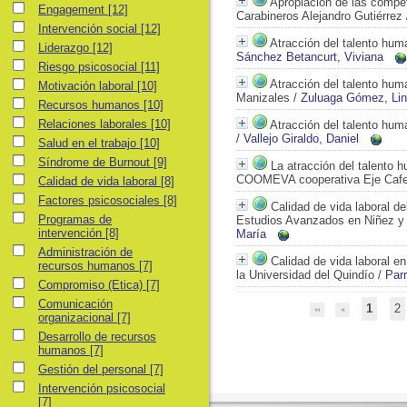
Apropiación de las compe
Engagement
Engagement
[12]
Carabineros Alejandro Gutiérrez
Intervención social
Intervención social
[12]
Atracción del talento hum
Liderazgo
Liderazgo
[12]
Sánchez Betancurt, Viviana
Riesgo psicosocial
Riesgo psicosocial
[11]
Atracción del talento hum
Motivación laboral
Motivación laboral
[10]
Manizales
/
Zuluaga Gómez, Lin
Recursos humanos
Recursos humanos
[10]
Relaciones laborales
Relaciones laborales
[10]
Atracción del talento hum
/
Vallejo Giraldo, Daniel
Salud en el trabajo
Salud en el trabajo
[10]
Síndrome de Burnout
Síndrome de Burnout
[9]
La atracción del talento h
COOMEVA cooperativa Eje Cafe
Calidad de vida laboral
Calidad de vida laboral
[8]
Factores psicosociales
Factores psicosociales
[8]
Calidad de vida laboral d
Programas de intervención
Programas de
Estudios Avanzados en Niñez y
intervención
[8]
María
Administración de recursos humanos
Administración de
Calidad de vida laboral e
recursos humanos
[7]
la Universidad del Quindío
/
Par
Compromiso (Etica)
Compromiso (Etica)
[7]
Comunicación organizacional
Comunicación
1
2
organizacional
[7]
Desarrollo de recursos humanos
Desarrollo de recursos
humanos
[7]
Gestión del personal
Gestión del personal
[7]
Intervención psicosocial
Intervención psicosocial
[7]