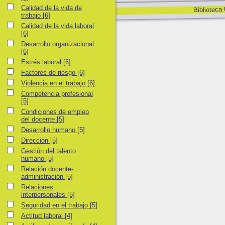
Calidad de la vida de trabajo
Calidad de la vida de
Biblioteca
trabajo
[6]
Calidad de la vida laboral
Calidad de la vida laboral
[6]
Desarrollo organizacional
Desarrollo organizacional
[6]
Estrés laboral
Estrés laboral
[6]
Factores de riesgo
Factores de riesgo
[6]
Violencia en el trabajo
Violencia en el trabajo
[6]
Competencia profesional
Competencia profesional
[5]
Condiciones de empleo del docente
Condiciones de empleo
del docente
[5]
Desarrollo humano
Desarrollo humano
[5]
Dirección
Dirección
[5]
Gestión del talento humano
Gestión del talento
humano
[5]
Relación docente-administración
Relación docente-
administración
[5]
Relaciones interpersonales
Relaciones
interpersonales
[5]
Seguridad en el trabajo
Seguridad en el trabajo
[5]
Actitud laboral
Actitud laboral
[4]