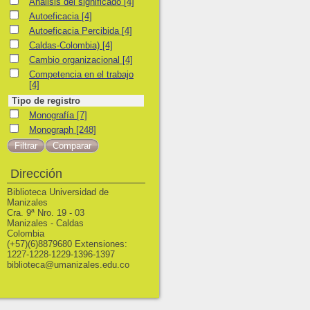
Análisis del significado
Análisis del significado
[4]
Autoeficacia
Autoeficacia
[4]
Autoeficacia Percibida
Autoeficacia Percibida
[4]
Caldas-Colombia)
Caldas-Colombia)
[4]
Cambio organizacional
Cambio organizacional
[4]
Competencia en el trabajo
Competencia en el trabajo
[4]
Tipo de registro
Monografía
Monografía
[7]
Monograph
Monograph
[248]
Dirección
Biblioteca Universidad de
Manizales
Cra. 9ª Nro. 19 - 03
Manizales - Caldas
Colombia
(+57)(6)8879680 Extensiones:
1227-1228-1229-1396-1397
biblioteca@umanizales.edu.co