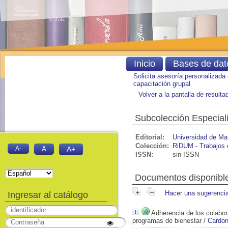
Inicio
Bases de dat
Solicita asesoría personalizada
capacitación grupal
Volver a la pantalla de result
Subcolección Especial
Editorial:
Universidad de Ma
Colección:
RiDUM - Trabajos 
A-
A
A+
ISSN:
sin ISSN
Documentos disponible
Hacer una sugerenci
Ingresar al catálogo
Adherencia de los colabor
programas de bienestar
/
Cardon