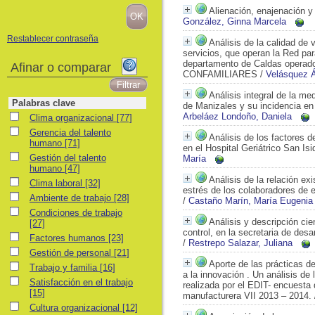
Alienación, enajenación y
González, Ginna Marcela
Restablecer contraseña
Análisis de la calidad de 
servicios, que operan la Red p
departamento de Caldas operado
Afinar o comparar
CONFAMILIARES
/
Velásquez Á
Análisis integral de la me
Palabras clave
de Manizales y su incidencia en 
Arbeláez Londoño, Daniela
Clima organizacional
Clima organizacional
[77]
Gerencia del talento humano
Gerencia del talento
Análisis de los factores d
humano
[71]
en el Hospital Geriátrico San I
Gestión del talento humano
Gestión del talento
María
humano
[47]
Análisis de la relación exi
Clima laboral
Clima laboral
[32]
estrés de los colaboradores de 
Ambiente de trabajo
Ambiente de trabajo
[28]
/
Castaño Marín, María Eugenia
Condiciones de trabajo
Condiciones de trabajo
Análisis y descripción cie
[27]
control, en la secretaria de desa
Factores humanos
Factores humanos
[23]
/
Restrepo Salazar, Juliana
Gestión de personal
Gestión de personal
[21]
Aporte de las prácticas d
Trabajo y familia
Trabajo y familia
[16]
a la innovación . Un análisis de 
Satisfacción en el trabajo
Satisfacción en el trabajo
realizada por el EDIT- encuesta 
[15]
manufacturera VII 2013 – 2014.
Cultura organizacional
Cultura organizacional
[12]