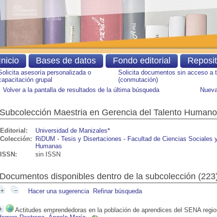
Inicio
Bases de datos
Fondo editorial
Reposi
Solicita asesoría personalizada o
Solicita documentos sin acceso a 
capacitación grupal
(conmutación)
Volver a la pantalla de resultados de la última búsqueda
Nueva
Subcolección Maestria en Gerencia del Talento Humano
Editorial:
Universidad de Manizales*
Colección:
RiDUM - Tesis y Disertaciones - Facultad de Ciencias Sociales 
Humanas
ISSN:
sin ISSN
Documentos disponibles dentro de la subcolección (
223
Hacer una sugerencia
Refinar búsqueda
Actitudes emprendedoras en la población de aprendices del SENA region