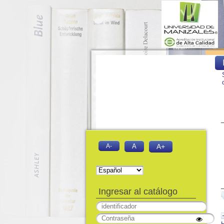
A-
A
A+
Ingresar al catálogo