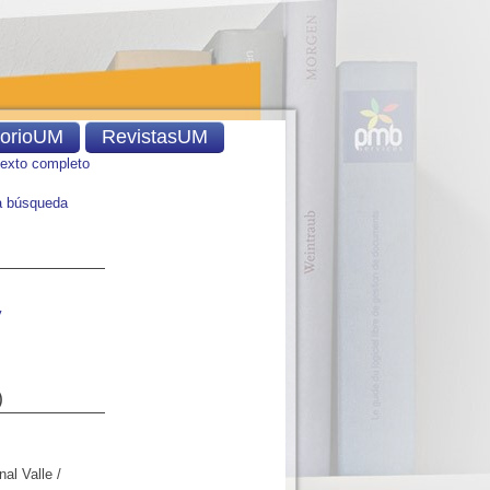
torioUM
RevistasUM
texto completo
 búsqueda
y
)
al Valle
/