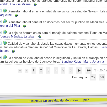
mpresarial: un análisis de las grandes empresas del sector industrial colomb
iraldo, Claudia Milena
Bienestar laboral en una entidad de servicios de salud de Neiva - Huila
Jaqueline
Bienestar laboral general en docentes del sector público de Manizales.
orena del Pilar
La caja de herramientas para el trabajo del talento humano Trans en Ma
Puentes Méndez, Esteban
Calidad de vida laboral, desde las capacidades humanas en los docente
nstitución educativa “Renán Barco” del Municipio de La Dorada, Caldas
/
Sán
atiana
La calidad de vida laboral desde la seguridad y salud en el trabajo en 
amilia del sector hotelero de Buenaventura
/
Sandino Rojas, María Johanna
1
2
3
4
5
6
(1 - 15 / 
Por página:
25
50
pmb
Biblioteca Universidad de Manizales