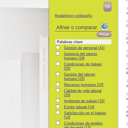
s
Restablecer contraseña
Afinar o comparar
P
Palabras clave
S
Gestión de personal
Gestión de personal
[41]
Gerencia del talento humano
Gerencia del talento
humano
[29]
Condiciones de trabajo
Condiciones de trabajo
[25]
f
Gestión del talento humano
Gestión del talento
humano
[25]
Recursos humanos
Recursos humanos
[23]
d
Calidad de vida laboral
Calidad de vida laboral
[20]
l
Ambiente de trabajo
Ambiente de trabajo
[15]
Estrés laboral
Estrés laboral
[14]
e
Satisfacción en el trabajo
Satisfacción en el trabajo
[14]
Condiciones de empleo del docente
Condiciones de empleo
del docente
[13]