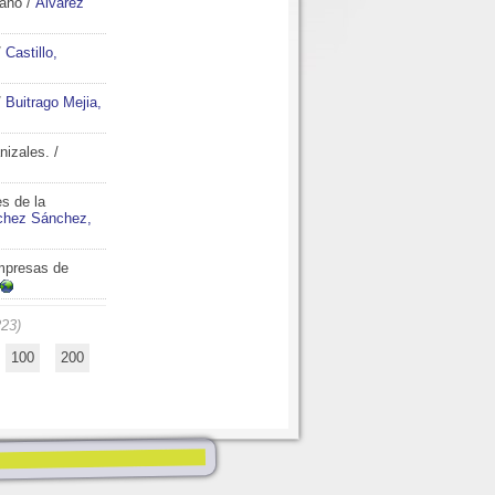
iano
/
Álvarez
/
Castillo,
/
Buitrago Mejia,
nizales.
/
s de la
chez Sánchez,
empresas de
223)
100
200