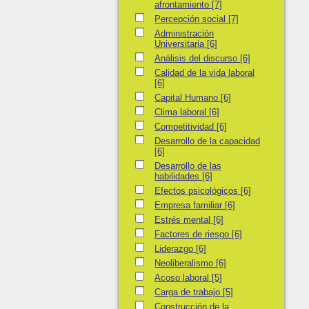
afrontamiento
[7]
Percepción social
Percepción social
[7]
Administración Universitaria
Administración
Universitaria
[6]
Análisis del discurso
Análisis del discurso
[6]
Calidad de la vida laboral
Calidad de la vida laboral
[6]
Capital Humano
Capital Humano
[6]
Clima laboral
Clima laboral
[6]
Competitividad
Competitividad
[6]
Desarrollo de la capacidad
Desarrollo de la capacidad
[6]
Desarrollo de las habilidades
Desarrollo de las
habilidades
[6]
Efectos psicológicos
Efectos psicológicos
[6]
Empresa familiar
Empresa familiar
[6]
Estrés mental
Estrés mental
[6]
Factores de riesgo
Factores de riesgo
[6]
Liderazgo
Liderazgo
[6]
Neoliberalismo
Neoliberalismo
[6]
Acoso laboral
Acoso laboral
[5]
Carga de trabajo
Carga de trabajo
[5]
Construcción de la realidad
Construcción de la