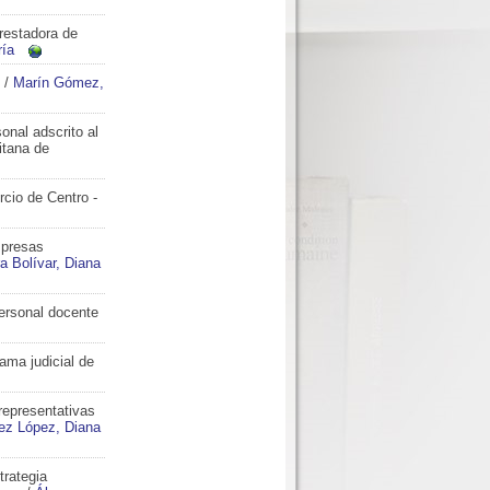
restadora de
ría
/
Marín Gómez,
onal adscrito al
itana de
rcio de Centro -
mpresas
a Bolívar, Diana
personal docente
rama judicial de
representativas
z López, Diana
trategia