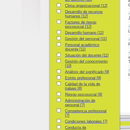
e
G
Clima organizacional
Clima organizacional
[12]
Desarrollo de recursos humanos
Desarrollo de recursos
humanos
[12]
Factores de riesgo psicosocial
Factores de riesgo
psicosocial
[12]
L
Desarrollo humano
Desarrollo humano
[11]
Gestión del personal
Gestión del personal
[11]
Personal académico docente
Personal académico
docente
[11]
Situación del docente
Situación del docente
[11]
i
Gestión del conocimiento
Gestión del conocimiento
T
[10]
Análisis del significado
Análisis del significado
[9]
f
Estrés profesional
Estrés profesional
[9]
Calidad de la vida de trabajo
Calidad de la vida de
trabajo
[8]
Riesgo psicosocial
Riesgo psicosocial
[8]
Administración de personal
Administración de
personal
[7]
Competencia profesional
Competencia profesional
[7]
Condiciones laborales
Condiciones laborales
[7]
Conducta de afrontamiento
Conducta de