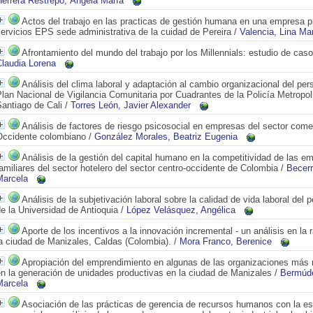
Herrera Restrepo, Ángela María
Actos del trabajo en las practicas de gestión humana en una empresa p
ervicios EPS sede administrativa de la cuidad de Pereira
/
Valencia, Lina Ma
Afrontamiento del mundo del trabajo por los Millennials: estudio de caso
Claudia Lorena
Análisis del clima laboral y adaptación al cambio organizacional del pers
lan Nacional de Vigilancia Comunitaria por Cuadrantes de la Policía Metropol
antiago de Cali
/
Torres León, Javier Alexander
Análisis de factores de riesgo psicosocial en empresas del sector come
Occidente colombiano
/
González Morales, Beatriz Eugenia
Análisis de la gestión del capital humano en la competitividad de las e
amiliares del sector hotelero del sector centro-occidente de Colombia
/
Becerr
Marcela
Análisis de la subjetivación laboral sobre la calidad de vida laboral del 
e la Universidad de Antioquia
/
López Velásquez, Angélica
Aporte de los incentivos a la innovación incremental - un análisis en la 
a ciudad de Manizales, Caldas (Colombia).
/
Mora Franco, Berenice
Apropiación del emprendimiento en algunas de las organizaciones más 
n la generación de unidades productivas en la ciudad de Manizales
/
Bermúde
Marcela
Asociación de las prácticas de gerencia de recursos humanos con la es