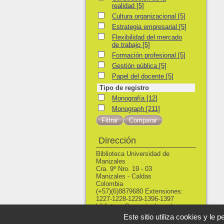
realidad
[5]
Cultura organizacional
Cultura organizacional
[5]
Estrategia empresarial
Estrategia empresarial
[5]
Flexibilidad del mercado de trabajo
Flexibilidad del mercado
de trabajo
[5]
Formación profesional
Formación profesional
[5]
Gestión pública
Gestión pública
[5]
Papel del docente
Papel del docente
[5]
Tipo de registro
Monografía
Monografía
[12]
Monograph
Monograph
[211]
Dirección
Biblioteca Universidad de
Manizales
Cra. 9ª Nro. 19 - 03
Manizales - Caldas
Colombia
(+57)(6)8879680 Extensiones:
1227-1228-1229-1396-1397
biblioteca@umanizales.edu.co
Este sitio utiliza cookies y le 