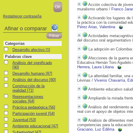
Acción colectiva de jóven
muralismo urbano
/
Franco Jaram
Restablecer contraseña
Activando los lugares de 
la práctica con la comunidad ed
Pérez Arias, Valentina
Afinar o comparar
Actividades metacognitiva
del discurso oral argumentativo
Categorias
La adopción en Colombia:
Desarrollo afectivo
Desarrollo afectivo
[1]
Palabras clave
Afecciones de la guerra en
Análisis del significado
Educativa Hernán Toro Agudelo 
Análisis del significado
Herrera, Laura Liliana
[90]
Desarrollo humano
Desarrollo humano
[87]
La alteridad familiar, un
Análisis del discurso
Análisis del discurso
[80]
Lévinas
/
Viveros Chavarría, Ed
Construcción de la realidad
Construcción de la
Ambiente educativo salud
realidad
[71]
Representaciones sociales
Representaciones
Ampliando la mirada frente
sociales
[64]
Práctica pedagógica
Análisis del rendimiento a
Práctica pedagógica
[56]
real con el apoyo de objetos int
Participación juvenil
Participación juvenil
[54]
Juventud
Juventud
[53]
Análisis de diferentes met
competencias para la educación 
Ambiente educacional
Ambiente educacional
[47]
Graciano, Luz Edilma
Subjetividad
Subjetividad
[47]