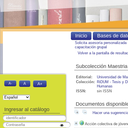
Inicio
Bases de dat
Solicita asesoría personalizada
capacitación grupal
Volver a la pantalla de result
Subcolección Maestria
Editorial:
Universidad de Ma
Colección:
RiDUM - Tesis y Di
A-
A
A+
Humanas
ISSN:
sin ISSN
Documentos disponible
Ingresar al catálogo
Hacer una sugerenci
Acción colectiva de jóve