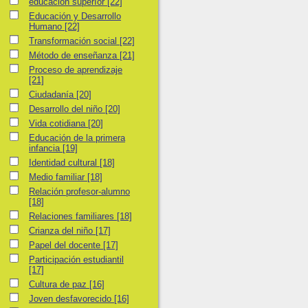
educación superíor
educación superíor
[22]
Educación y Desarrollo Humano
Educación y Desarrollo
Humano
[22]
Transformación social
Transformación social
[22]
Método de enseñanza
Método de enseñanza
[21]
Proceso de aprendizaje
Proceso de aprendizaje
[21]
Ciudadanía
Ciudadanía
[20]
Desarrollo del niño
Desarrollo del niño
[20]
Vida cotidiana
Vida cotidiana
[20]
Educación de la primera infancia
Educación de la primera
infancia
[19]
Identidad cultural
Identidad cultural
[18]
Medio familiar
Medio familiar
[18]
Relación profesor-alumno
Relación profesor-alumno
[18]
Relaciones familiares
Relaciones familiares
[18]
Crianza del niño
Crianza del niño
[17]
Papel del docente
Papel del docente
[17]
Participación estudiantil
Participación estudiantil
[17]
Cultura de paz
Cultura de paz
[16]
Joven desfavorecido
Joven desfavorecido
[16]