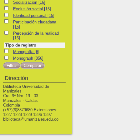
Socialización
Socialización
[16]
Exclusión social
Exclusión social
[15]
Identidad personal
Identidad personal
[15]
Participación ciudadana
Participación ciudadana
[15]
Percepción de la realidad
Percepción de la realidad
[15]
Tipo de registro
Monografía
Monografía
[6]
Monograph
Monograph
[856]
Dirección
Biblioteca Universidad de
Manizales
Cra. 9ª Nro. 19 - 03
Manizales - Caldas
Colombia
(+57)(6)8879680 Extensiones:
1227-1228-1229-1396-1397
biblioteca@umanizales.edu.co