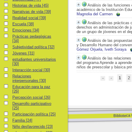
Historias de vida
Análisis de las funciones 
Historias de vida
[45]
académico de la Institución Edu
Narrativas de vida
Narrativas de vida
[39]
Magnolia del Carmen
Realidad social
Realidad social
[39]
Análisis de las prácticas 
Escuela
Escuela
[38]
derechos en administración de ju
Emociones
Emociones
[34]
de un grupo de jóvenes en el d
Prácticas pedagógicas
Prácticas pedagógicas
Análisis de las propuest
[34]
y Desarrollo Humano del conven
Subjetividad política
Subjetividad política
[32]
Gómez Orjuela, Iveth Soraya
Jóvenes
Jóvenes
[31]
Análisis de las relacione
estudiantes universitarios
estudiantes universitarios
del programa Aprende a aprender,
[30]
niños de preescolar y básica pri
Interacción social
Interacción social
[30]
Relaciones interpersonales
Relaciones
1
2
interpersonales
[30]
Educación para la paz
Educación para la paz
[26]
Percepción social
Percepción social
[26]
Desarrollo participativo
Desarrollo participativo
[25]
Participación política
Participación política
[25]
Biblioteca
Familia
Familia
[24]
Niño desfavorecido
Niño desfavorecido
[23]