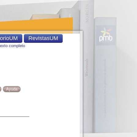
torioUM
RevistasUM
texto completo