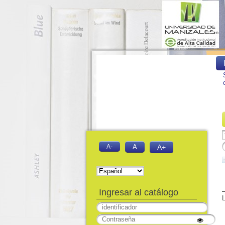
A-
A
A+
Ingresar al catálogo