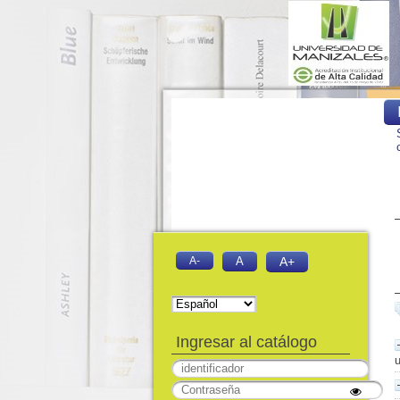
A-
A
A+
Ingresar al catálogo
u