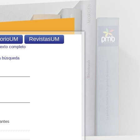
torioUM
RevistasUM
texto completo
 búsqueda
antes