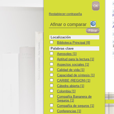
Restablecer contraseña
Afinar o comparar
A
Localización
Biblioteca Principal
Biblioteca Principal
[8]
Palabras clave
Aerosoles
Aerosoles
[1]
Aptitud para la lectura
Aptitud para la lectura
[1]
Aspectos sociales
Aspectos sociales
[1]
Calidad de vida
Calidad de vida
[1]
Capacidad de síntesis
Capacidad de síntesis
[1]
CARIBE (REGION)
CARIBE (REGION)
[1]
Cátedra abierta
Cátedra abierta
[1]
Colombia
Colombia
[1]
Compañía Bananera de Seguros
Compañía Bananera de
Seguros
[1]
Compañía de seguros
Compañía de seguros
[1]
Conferencias
Conferencias
[1]