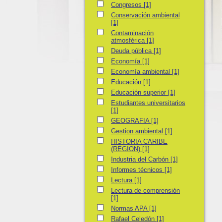
Congresos
Congresos
[1]
Conservación ambiental
Conservación ambiental
[1]
Contaminación atmosférica
Contaminación
atmosférica
[1]
Deuda pública
Deuda pública
[1]
Economía
Economía
[1]
Economía ambiental
Economía ambiental
[1]
Educación
Educación
[1]
Educación superior
Educación superior
[1]
Estudiantes universitarios
Estudiantes universitarios
[1]
GEOGRAFIA
GEOGRAFIA
[1]
Gestion ambiental
Gestion ambiental
[1]
HISTORIA CARIBE (REGION)
HISTORIA CARIBE
(REGION)
[1]
Industria del Carbón
Industria del Carbón
[1]
Informes técnicos
Informes técnicos
[1]
Lectura
Lectura
[1]
Lectura de comprensión
Lectura de comprensión
[1]
Normas APA
Normas APA
[1]
Rafael Celedón
Rafael Celedón
[1]