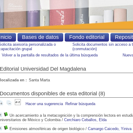
Inicio
Bases de datos
Fondo editorial
Reposi
Solicita asesoría personalizada o
Solicita documentos sin acceso a 
capacitación grupal
(conmutación)
Volver a la pantalla de resultados de la última búsqueda
Nueva
Editorial Universidad Del Magdalena
localizada en :
Santa Marta
Documentos disponibles de esta editorial (
8
)
Hacer una sugerencia
Refinar búsqueda
Un acercamiento a la metacognición y la comprensión lectora en estudi
niversitarios de México y Colombia
/
Cerchiaro Ceballos, Elda
Emisiones atmosféricas de origen biológico
/
Camargo Caicedo, Yiniva