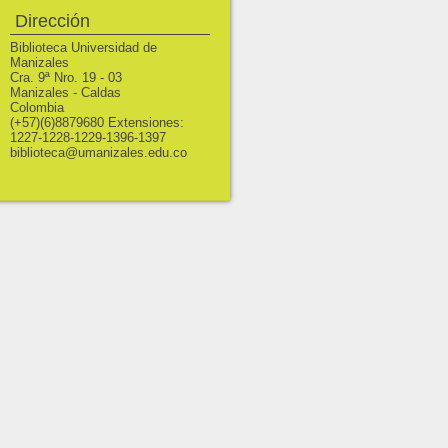
Dirección
Biblioteca Universidad de
Manizales
Cra. 9ª Nro. 19 - 03
Manizales - Caldas
Colombia
(+57)(6)8879680 Extensiones:
1227-1228-1229-1396-1397
biblioteca@umanizales.edu.co