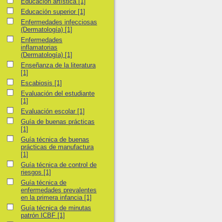
Educación artística
Educación artística
[1]
Educación superior
Educación superior
[1]
Enfermedades infecciosas (Dermatología)
Enfermedades infecciosas
(Dermatología)
[1]
Enfermedades inflamatorias (Dermatología)
Enfermedades
inflamatorias
(Dermatología)
[1]
Enseñanza de la literatura
Enseñanza de la literatura
[1]
Escabiosis
Escabiosis
[1]
Evaluación del estudiante
Evaluación del estudiante
[1]
Evaluación escolar
Evaluación escolar
[1]
Guía de buenas prácticas
Guía de buenas prácticas
[1]
Guía técnica de buenas prácticas de manufactura
Guía técnica de buenas
prácticas de manufactura
[1]
Guía técnica de control de riesgos
Guía técnica de control de
riesgos
[1]
Guía técnica de enfermedades prevalentes en la primera infancia
Guía técnica de
enfermedades prevalentes
en la primera infancia
[1]
Guía técnica de minutas patrón ICBF
Guía técnica de minutas
patrón ICBF
[1]