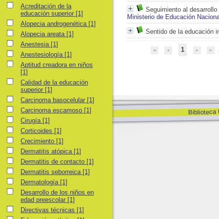
Acreditación de la educación superior
Acreditación de la
Seguimiento al desarrollo 
educación superior
[1]
Ministerio de Educación Naciona
Alopecia androgenética
Alopecia androgenética
[1]
Sentido de la educación in
Alopecia areata
Alopecia areata
[1]
Anestesia
Anestesia
[1]
1
Anestesiología
Anestesiología
[1]
Aptitud creadora en niños
Aptitud creadora en niños
[1]
Calidad de la educación superior
Calidad de la educación
superior
[1]
Carcinoma basocelular
Carcinoma basocelular
[1]
Carcinoma escamoso
Carcinoma escamoso
[1]
Biblioteca
Cirugía
Cirugía
[1]
Corticoides
Corticoides
[1]
Crecimiento
Crecimiento
[1]
Dermatitis atópica
Dermatitis atópica
[1]
Dermatitis de contacto
Dermatitis de contacto
[1]
Dermatitis seborreica
Dermatitis seborreica
[1]
Dermatología
Dermatología
[1]
Desarrollo de los niños en edad preescolar
Desarrollo de los niños en
edad preescolar
[1]
Directivas técnicas
Directivas técnicas
[1]