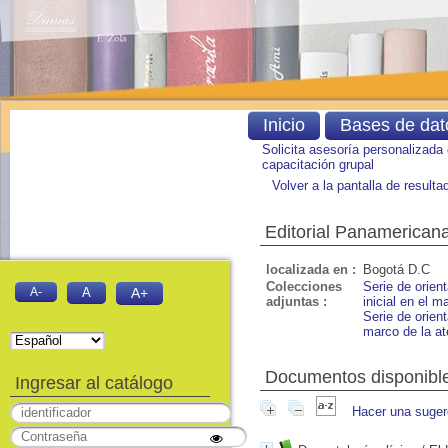
Inicio
Bases de dat
Solicita asesoría personalizada
capacitación grupal
Volver a la pantalla de result
Editorial Panamerican
localizada en :
Bogotá D.C
Colecciones
Serie de orien
A-
A
A+
adjuntas :
inicial en el m
Serie de orien
marco de la at
Documentos disponibles
Ingresar al catálogo
Hacer una suger