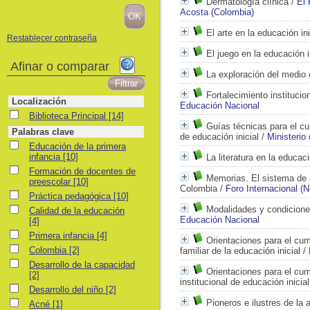
Dermatología clínica
/
El 
Acosta (Colombia)
El arte en la educación ini
Restablecer contraseña
El juego en la educación i
Afinar o comparar
La exploración del medio e
Fortalecimiento institucio
Localización
Educación Nacional
Biblioteca Principal
Biblioteca Principal
[14]
Guías técnicas para el cu
Palabras clave
de educación inicial
/
Ministerio
Educación de la primera infancia
Educación de la primera
infancia
[10]
La literatura en la educaci
Formación de docentes de preescolar
Formación de docentes de
Memorias. El sistema de a
preescolar
[10]
Colombia
/
Foro Internacional (
Práctica pedagógica
Práctica pedagógica
[10]
Modalidades y condiciones
Calidad de la educación
Calidad de la educación
Educación Nacional
[4]
Primera infancia
Primera infancia
[4]
Orientaciones para el cum
Colombia
Colombia
[2]
familiar de la educación inicial
/
Desarrollo de la capacidad
Desarrollo de la capacidad
Orientaciones para el cum
[2]
institucional de educación inicial
Desarrollo del niño
Desarrollo del niño
[2]
Pioneros e ilustres de la
Acné
Acné
[1]