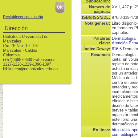
publicación:
Número de
XVII, 427 p. 23
páginas:
Restablecer contraseña
ISBN/ISSN/DL:
978-3-319-473
Nota general:
Libro disponib
Dirección
en formatos P
capítulos.
Biblioteca Universidad de
Palabras
Dermatología
Manizales
clave:
Atención Prima
Cra. 9ª Nro. 19 - 03
Índice Dewey:
616.5
Dermato
Manizales - Caldas
Resumen:
Dermatología: g
Colombia
junta, un volu
(+57)(6)8879680 Extensiones:
repleto de not
1227-1228-1229-1396-1397
estudio única 
biblioteca@umanizales.edu.co
por un anterio
Médico de la U
centra en pres
entender y rec
increíblemente
medicamentos,
clínicas e hist
diseño de la e
breves y tabl
organizar ment
este libro: un
dermatólogo y 
En línea:
https://link-spr
com.bibliopro