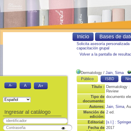
Inicio
Bases de dat
Solicita asesoría personalizada
capacitación grupal
Volver a la pantalla de result
Dermatology
/
Jain, Sima
Público
ISBD
Nin
A-
A
A+
Título :
Dermatology :
Review
Tipo de
documento ele
documento:
Autores:
Jain, Sima
, Au
Ingresar al catálogo
Mención de
2 ed.
edición:
Editorial:
[s.l.] : Springe
Fecha de
2017