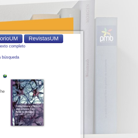
torioUM
RevistasUM
texto completo
 búsqueda
The