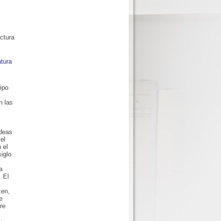
ectura
atura
tipo
n las
deas
el
 el
iglo
a
. El
zen,
e
re