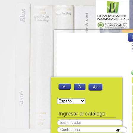
A-
A
A+
Ingresar al catálogo