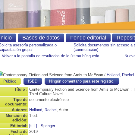
Inicio
Bases de datos
Fondo editorial
Reposi
Solicita asesoría personalizada o
Solicita documentos sin acceso a 
capacitación grupal
(conmutación)
Volver a la pantalla de resultados de la última búsqueda
Nueva
Contemporary Fiction and Science from Amis to McEwan
/
Holland, Rachel
Público
ISBD
Ningún comentario para este registro.
Título :
Contemporary Fiction and Science from Amis to McEwan : 
Third Culture Novel
Tipo de
documento electrónico
documento:
Autores:
Holland, Rachel
, Autor
Mención de
1 ed.
edición:
Editorial:
[s.l.] : Springer
Fecha de
2019