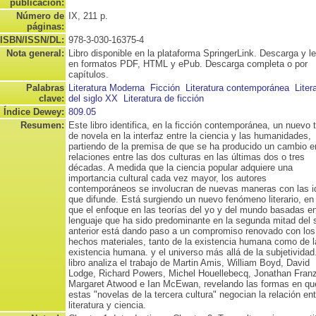
publicación:
Número de
IX, 211 p.
páginas:
ISBN/ISSN/DL:
978-3-030-16375-4
Nota general:
Libro disponible en la plataforma SpringerLink. Descarga y l
en formatos PDF, HTML y ePub. Descarga completa o por
capítulos.
Palabras
Literatura Moderna
Ficción
Literatura contemporánea
Liter
clave:
del siglo XX
Literatura de ficción
Índice Dewey:
809.05
Resumen:
Este libro identifica, en la ficción contemporánea, un nuevo 
de novela en la interfaz entre la ciencia y las humanidades,
partiendo de la premisa de que se ha producido un cambio e
relaciones entre las dos culturas en las últimas dos o tres
décadas. A medida que la ciencia popular adquiere una
importancia cultural cada vez mayor, los autores
contemporáneos se involucran de nuevas maneras con las i
que difunde. Está surgiendo un nuevo fenómeno literario, en 
que el enfoque en las teorías del yo y del mundo basadas en
lenguaje que ha sido predominante en la segunda mitad del s
anterior está dando paso a un compromiso renovado con los
hechos materiales, tanto de la existencia humana como de l
existencia humana. y el universo más allá de la subjetividad
libro analiza el trabajo de Martin Amis, William Boyd, David
Lodge, Richard Powers, Michel Houellebecq, Jonathan Fran
Margaret Atwood e Ian McEwan, revelando las formas en qu
estas "novelas de la tercera cultura" negocian la relación ent
literatura y ciencia.