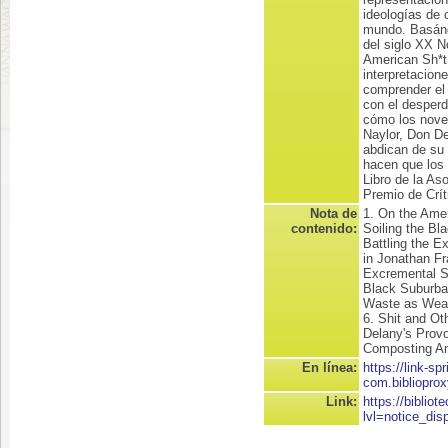
ideologías de 
mundo. Basánd
del siglo XX 
American Sh*t 
interpretacion
comprender el 
con el desperd
cómo los nove
Naylor, Don De
abdican de su
hacen que los 
Libro de la As
Premio de Críti
Nota de
1. On the Amer
contenido:
Soiling the Bl
Battling the E
in Jonathan Fr
Excremental St
Black Suburban
Waste as Weap
6. Shit and O
Delany's Provo
Composting Am
En línea:
https://link-spr
com.bibliopro
Link:
https://biblio
lvl=notice_dis