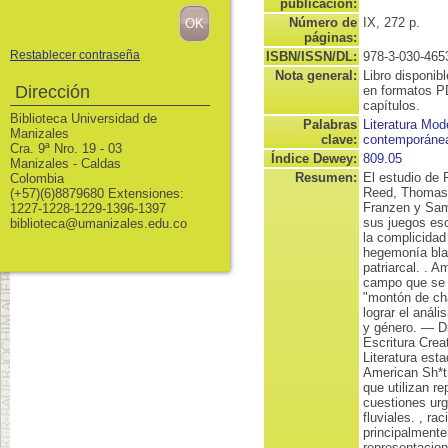
publicación:
Número de
IX, 272 p.
páginas:
Restablecer contraseña
ISBN/ISSN/DL:
978-3-030-465
Nota general:
Libro disponib
Dirección
en formatos P
capítulos.
Biblioteca Universidad de
Palabras
Literatura Mod
Manizales
clave:
contemporáne
Cra. 9ª Nro. 19 - 03
Índice Dewey:
809.05
Manizales - Caldas
Resumen:
El estudio de
Colombia
Reed, Thomas 
(+57)(6)8879680 Extensiones:
Franzen y Sam
1227-1228-1229-1396-1397
sus juegos esc
biblioteca@umanizales.edu.co
la complicidad 
hegemonía blan
patriarcal. . 
campo que se h
"montón de cha
lograr el análi
y género. — Dr
Escritura Cre
Literatura est
American Sh*t 
que utilizan 
cuestiones urg
fluviales. , ra
principalmente
representacione