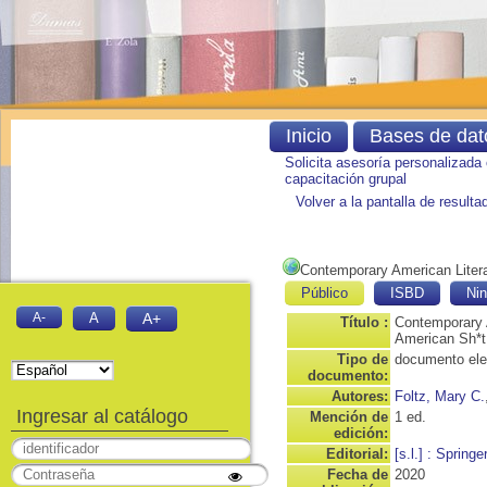
Inicio
Bases de dat
Solicita asesoría personalizada
capacitación grupal
Volver a la pantalla de result
Contemporary American Litera
Público
ISBD
Nin
A-
A
A+
Título :
Contemporary A
American Sh*t
Tipo de
documento ele
documento:
Autores:
Foltz, Mary C.
Ingresar al catálogo
Mención de
1 ed.
edición:
Editorial:
[s.l.] : Springe
Fecha de
2020