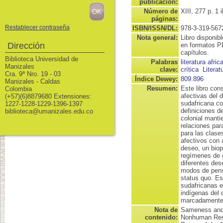
publicación:
Número de
XIII, 277 p. 1 
páginas:
Restablecer contraseña
ISBN/ISSN/DL:
978-3-319-567
Nota general:
Libro disponib
Dirección
en formatos P
capítulos.
Biblioteca Universidad de
Palabras
literatura afric
Manizales
clave:
crítica
Litera
Cra. 9ª Nro. 19 - 03
Índice Dewey:
809.896
Manizales - Caldas
Resumen:
Este libro cons
Colombia
afectivas del d
(+57)(6)8879680 Extensiones:
sudafricana c
1227-1228-1229-1396-1397
definiciones d
biblioteca@umanizales.edu.co
colonial manti
relaciones par
para las clase
afectivos con 
deseo, un biop
regímenes de g
diferentes des
modos de pens
status quo. Est
sudafricanas 
indígenas del 
marcadamente 
Nota de
Sameness and D
contenido:
Nonhuman Resi