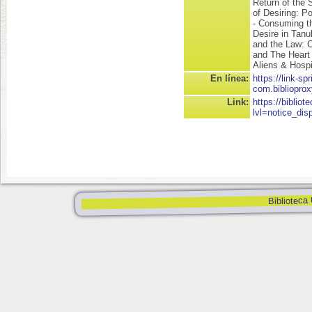
Return of the
of Desiring: P
- Consuming th
Desire in Tanu
and the Law: 
and The Heart 
Aliens & Hospit
En línea:
https://link-spr
com.bibliopro
Link:
https://biblio
lvl=notice_dis
Biblioteca