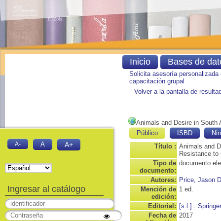
Inicio
Bases de dat
Solicita asesoría personalizada
capacitación grupal
Volver a la pantalla de result
Animals and Desire in South A
Público
ISBD
Nin
A-
A
A+
Título :
Animals and De
Resistance to 
Tipo de
documento ele
documento:
Autores:
Price, Jason D
Ingresar al catálogo
Mención de
1 ed.
edición:
Editorial:
[s.l.] : Springe
Fecha de
2017