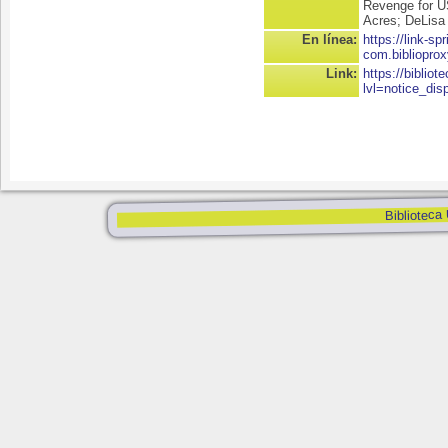
Revenge for U
Acres; DeLisa
En línea:
https://link-spr
com.bibliopro
Link:
https://biblio
lvl=notice_dis
Biblioteca