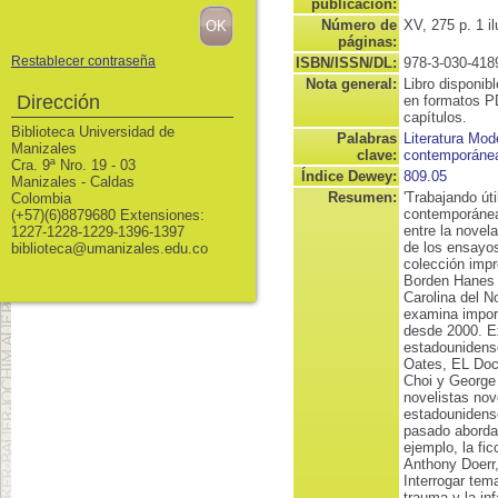
publicación:
Número de
XV, 275 p. 1 i
páginas:
Restablecer contraseña
ISBN/ISSN/DL:
978-3-030-418
Nota general:
Libro disponib
Dirección
en formatos P
capítulos.
Biblioteca Universidad de
Palabras
Literatura Mod
Manizales
clave:
contemporáne
Cra. 9ª Nro. 19 - 03
Índice Dewey:
809.05
Manizales - Caldas
Resumen:
'Trabajando út
Colombia
contemporánea
(+57)(6)8879680 Extensiones:
entre la novel
1227-1228-1229-1396-1397
de los ensayo
biblioteca@umanizales.edu.co
colección impr
Borden Hanes d
Carolina del N
examina import
desde 2000. Ex
estadounidens
Oates, EL Doc
Choi y George 
novelistas nov
estadounidens
pasado aborda
ejemplo, la fi
Anthony Doerr
Interrogar tem
trauma y la in