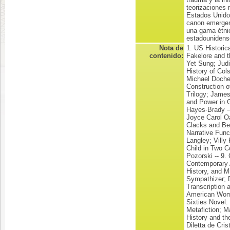
teorizaciones 
Estados Unido
canon emergent
una gama étnic
estadounidens
Nota de
1. US Historic
contenido:
Fakelore and 
Yet Sung; Judi
History of Col
Michael Docher
Construction 
Trilogy; James
and Power in G
Hayes-Brady --
Joyce Carol O
Clacks and Bel
Narrative Func
Langley; Villy
Child in Two 
Pozorski -- 9.
Contemporary A
History, and M
Sympathizer; D
Transcription 
American Woma
Sixties Novel:
Metafiction; Ma
History and th
Diletta de Cri