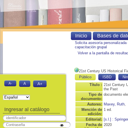
Inicio
Bases de dat
Solicita asesoría personalizada
capacitación grupal
Volver a la pantalla de result
21st Century US Historical Fi
Público
ISBD
Nin
A-
A
A+
Título :
21st Century U
the Past
Tipo de
documento ele
documento:
Autores:
Maxey, Ruth
,
Ingresar al catálogo
Mención de
1 ed.
edición:
Editorial:
[s.l.] : Springe
Fecha de
2020