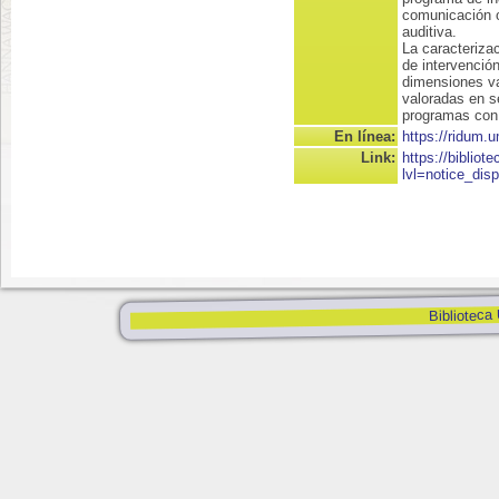
comunicación o
auditiva.
La caracteriza
de intervención
dimensiones va
valoradas en se
programas con 
En línea:
https://ridum.
Link:
https://biblio
lvl=notice_disp
Biblioteca