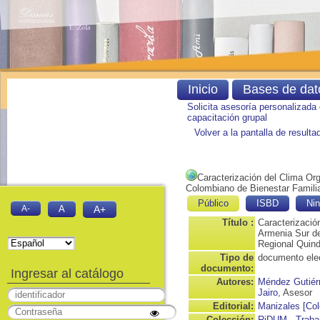
Inicio
Bases de dat
Solicita asesoría personalizada
capacitación grupal
Volver a la pantalla de result
Caracterización del Clima Org
Colombiano de Bienestar Famili
Público
ISBD
Nin
A-
A
A+
Título :
Caracterizació
Armenia Sur de
Regional Quind
Tipo de
documento ele
documento:
Ingresar al catálogo
Autores:
Méndez Gutiér
Jairo
, Asesor
Editorial:
Manizales [Col
Colección:
RiDUM - Traba