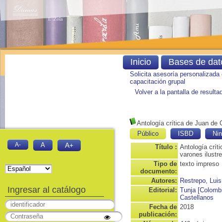
Inicio
Bases de dat
Solicita asesoría personalizada
capacitación grupal
Volver a la pantalla de result
Antología crítica de Juan de 
Público
ISBD
Nin
A-
A
A+
Título :
Antología crít
varones ilustr
Tipo de
texto impreso
documento:
Autores:
Restrepo, Lui
Ingresar al catálogo
Editorial:
Tunja [Colombi
Castellanos
Fecha de
2018
publicación: