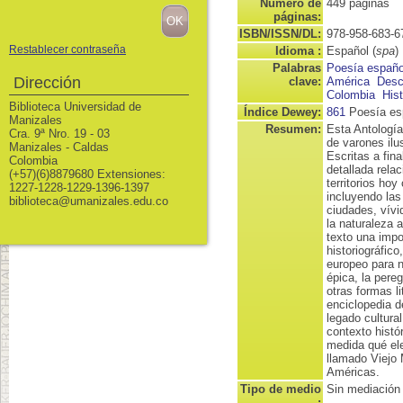
Número de
449 páginas
páginas:
ISBN/ISSN/DL:
978-958-683-6
Restablecer contraseña
Idioma :
Español (
spa
)
Palabras
Poesía españo
Dirección
clave:
América
Desc
Colombia
Hist
Biblioteca Universidad de
Índice Dewey:
861
Poesía es
Manizales
Resumen:
Esta Antología
Cra. 9ª Nro. 19 - 03
de varones ilu
Manizales - Caldas
Escritas a fin
Colombia
detallada relac
(+57)(6)8879680 Extensiones:
territorios ho
1227-1228-1229-1396-1397
incluyendo las
biblioteca@umanizales.edu.co
ciudades, vívi
la naturaleza 
texto una impo
historiográfico
europeo para na
épica, la pereg
otras formas l
enciclopedia d
legado cultura
contexto histó
medida qué ele
llamado Viejo 
Américas.
Tipo de medio
Sin mediación
: