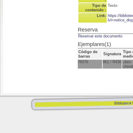
Tipo de
Texto
contenido :
Link:
https://biblio
lvl=notice_dis
Reserva
Reservar este documento
Ejemplares(1)
Código de
Tipo 
Signatura
barras
medi
76076
861 / R436
Libro-
Litera
Biblioteca