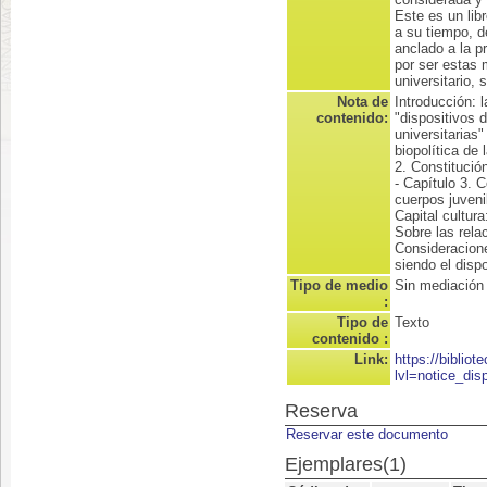
Este es un lib
a su tiempo, 
anclado a la p
por ser estas 
universitario, 
Nota de
Introducción: 
contenido:
"dispositivos 
universitarias"
biopolítica de 
2. Constitució
- Capítulo 3. 
cuerpos juveni
Capital cultura
Sobre las relac
Consideracion
siendo el dispo
Tipo de medio
Sin mediación
:
Tipo de
Texto
contenido :
Link:
https://biblio
lvl=notice_dis
Reserva
Reservar este documento
Ejemplares(1)