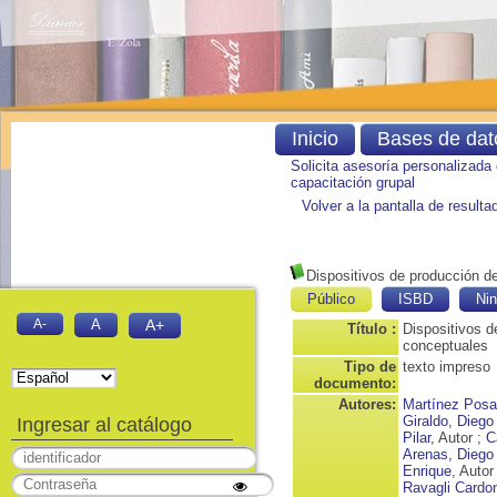
Inicio
Bases de dat
Solicita asesoría personalizada
capacitación grupal
Volver a la pantalla de result
Dispositivos de producción d
Público
ISBD
Nin
A-
A
A+
Título :
Dispositivos d
conceptuales
Tipo de
texto impreso
documento:
Autores:
Martínez Posa
Giraldo, Dieg
Ingresar al catálogo
Pilar
, Autor ;
C
Arenas, Diego
Enrique
, Autor
Ravagli Cardo