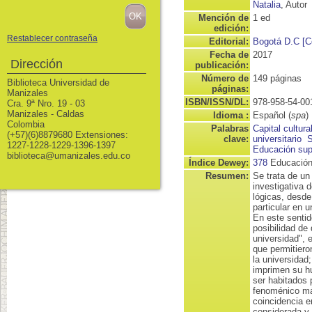
Natalia
, Autor
Mención de
1 ed
edición:
Restablecer contraseña
Editorial:
Bogotá D.C [Co
Fecha de
2017
Dirección
publicación:
Número de
149 páginas
Biblioteca Universidad de
páginas:
Manizales
ISBN/ISSN/DL:
978-958-54-00
Cra. 9ª Nro. 19 - 03
Manizales - Caldas
Idioma :
Español (
spa
)
Colombia
Palabras
Capital cultura
(+57)(6)8879680 Extensiones:
clave:
universitario
S
1227-1228-1229-1396-1397
Educación sup
biblioteca@umanizales.edu.co
Índice Dewey:
378
Educación
Resumen:
Se trata de un 
investigativa 
lógicas, desde
particular en 
En este sentid
posibilidad de
universidad", 
que permitiero
la universidad
imprimen su hu
ser habitados 
fenoménico más
coincidencia e
considerada y l