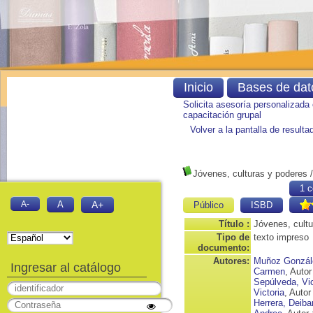
Inicio
Bases de dat
Solicita asesoría personalizada
capacitación grupal
Volver a la pantalla de result
Jóvenes, culturas y poderes
1 c
A-
A
A+
Público
ISBD
Título :
Jóvenes, cult
Tipo de
texto impreso
documento:
Autores:
Muñoz Gonzál
Ingresar al catálogo
Carmen
, Autor
Sepúlveda, Vi
Victoria
, Autor
Herrera, Deiba