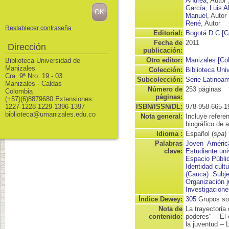
Andrea
, Autor
García, Luis A
Manuel
, Autor
René
, Autor
Restablecer contraseña
Editorial:
Bogotá D.C [C
Fecha de
2011
Dirección
publicación:
Otro editor:
Manizales [Col
Biblioteca Universidad de
Manizales
Colección:
Biblioteca Uni
Cra. 9ª Nro. 19 - 03
Subcolección:
Serie Latinoa
Manizales - Caldas
Número de
253 páginas
Colombia
páginas:
(+57)(6)8879680 Extensiones:
1227-1228-1229-1396-1397
ISBN/ISSN/DL:
978-958-665-1
biblioteca@umanizales.edu.co
Nota general:
Incluye referen
biográfico de 
Idioma :
Español (
spa
)
Palabras
Joven
Améric
clave:
Estudiante univ
Espacio Públi
Identidad cultu
(Cauca)
Subje
Organización j
Investigacione
Índice Dewey:
305
Grupos so
Nota de
La trayectoria
contenido:
poderes" -- El
la juventud -- 