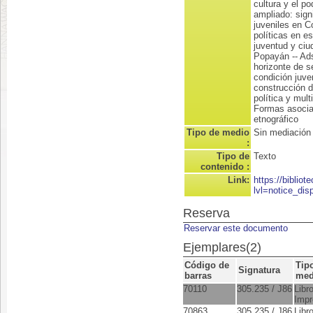
cultura y el p
ampliado: sign
juveniles en C
políticas en es
juventud y ciu
Popayán -- Ads
horizonte de s
condición juve
construcción d
política y mult
Formas asociat
etnográfico
Tipo de medio
Sin mediación
:
Tipo de
Texto
contenido :
Link:
https://biblio
lvl=notice_dis
Reserva
Reservar este documento
Ejemplares(2)
Código de
Tip
Signatura
barras
med
70110
305.235 / J86
Libr
Impr
70863
305.235 / J86
Libr