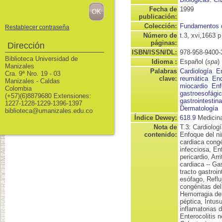
Fecha de
1999
publicación:
Colección:
Fundamentos d
Restablecer contraseña
Número de
t.3, xvi,1663 p
páginas:
Dirección
ISBN/ISSN/DL:
978-958-9400-
Biblioteca Universidad de
Idioma :
Español (
spa
)
Manizales
Palabras
Cardiología
E
Cra. 9ª Nro. 19 - 03
clave:
reumática
End
Manizales - Caldas
miocardio
Enf
Colombia
gastroesofági
(+57)(6)8879680 Extensiones:
gastrointestina
1227-1228-1229-1396-1397
Dermatología
biblioteca@umanizales.edu.co
Índice Dewey:
618.9
Medicina
Nota de
T.3: Cardiolog
contenido:
Enfoque del n
cardiaca congé
infecciosa, E
pericardio, Arr
cardiaca -- Ga
tracto gastroi
esófago, Reflu
congénitas del 
Hemorragia del
péptica, Intus
inflamatorias d
Enterocolitis 