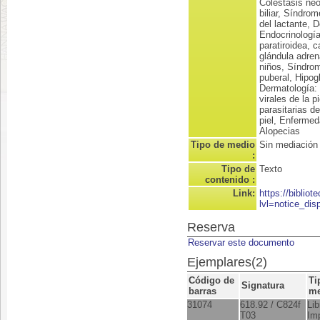
Colestasis neo
biliar, Síndro
del lactante, 
Endocrinologí
paratiroidea, c
glándula adren
niños, Síndrom
puberal, Hipog
Dermatología:
virales de la p
parasitarias d
piel, Enfermed
Alopecias
Tipo de medio
Sin mediación
:
Tipo de
Texto
contenido :
Link:
https://biblio
lvl=notice_dis
Reserva
Reservar este documento
Ejemplares(2)
Código de
Ti
Signatura
barras
me
31074
618.92 / C824f
Lib
T03
Im