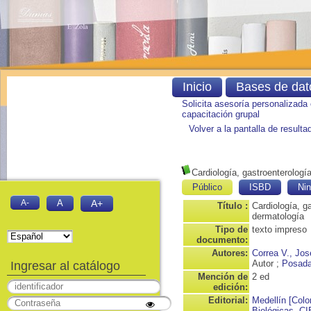
Inicio
Bases de dat
Solicita asesoría personalizada
capacitación grupal
Volver a la pantalla de result
Cardiología, gastroenterologí
Público
ISBD
Nin
A-
A
A+
Título :
Cardiología, g
dermatología
Tipo de
texto impreso
documento:
Autores:
Correa V., Jos
Autor ;
Posada
Ingresar al catálogo
Mención de
2 ed
edición:
Editorial:
Medellín [Colo
Biológicas. CI