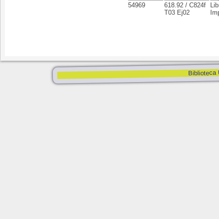
54969
618.92 / C824f
Lib
T03 Ej02
Im
Biblioteca