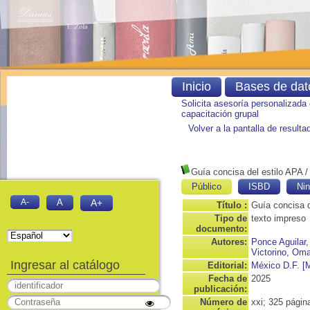
Inicio
Bases de dat
Solicita asesoría personalizada
capacitación grupal
Volver a la pantalla de result
Guía concisa del estilo APA
Público
ISBD
Nin
A-
A
A+
Título :
Guía concisa d
Tipo de
texto impreso
documento:
Autores:
Ponce Aguilar,
Victorino, Oma
Ingresar al catálogo
Editorial:
México D.F. [M
Fecha de
2025
publicación:
Número de
xxi; 325 págin