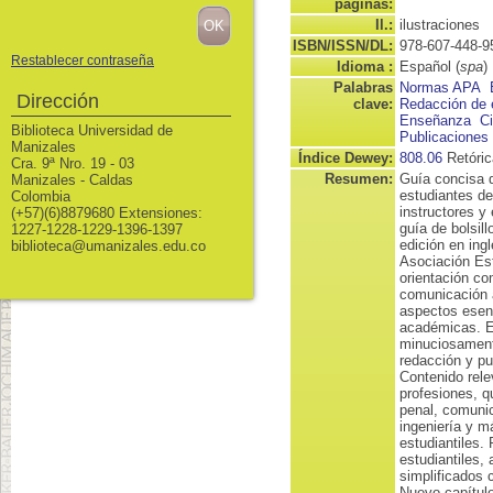
páginas:
Il.:
ilustraciones
ISBN/ISSN/DL:
978-607-448-9
Restablecer contraseña
Idioma :
Español (
spa
)
Palabras
Normas APA
Dirección
clave:
Redacción de 
Enseñanza
Ci
Biblioteca Universidad de
Publicaciones
Manizales
Índice Dewey:
808.06
Retóric
Cra. 9ª Nro. 19 - 03
Resumen:
Guía concisa de
Manizales - Caldas
estudiantes de 
Colombia
instructores y
(+57)(6)8879680 Extensiones:
guía de bolsill
1227-1228-1229-1396-1397
edición en ing
biblioteca@umanizales.edu.co
Asociación Es
orientación co
comunicación a
aspectos esenc
académicas. Es
minuciosamente
redacción y pu
Contenido rele
profesiones, qu
penal, comuni
ingeniería y m
estudiantiles.
estudiantiles,
simplificados c
Nuevo capítulo