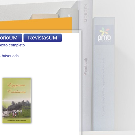
torioUM
RevistasUM
texto completo
 búsqueda