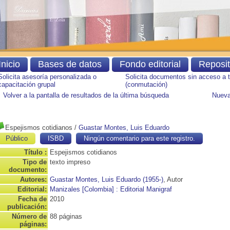
Inicio
Bases de datos
Fondo editorial
Reposi
Solicita asesoría personalizada o
Solicita documentos sin acceso a 
capacitación grupal
(conmutación)
Volver a la pantalla de resultados de la última búsqueda
Nueva
Espejismos cotidianos
/
Guastar Montes, Luis Eduardo
Público
ISBD
Ningún comentario para este registro.
Título :
Espejismos cotidianos
Tipo de
texto impreso
documento:
Autores:
Guastar Montes, Luis Eduardo (1955-)
, Autor
Editorial:
Manizales [Colombia] : Editorial Manigraf
Fecha de
2010
publicación:
Número de
88 páginas
páginas: