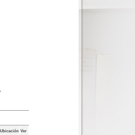
?
Ubicación
Ver