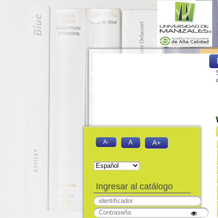
A-
A
A+
Ingresar al catálogo