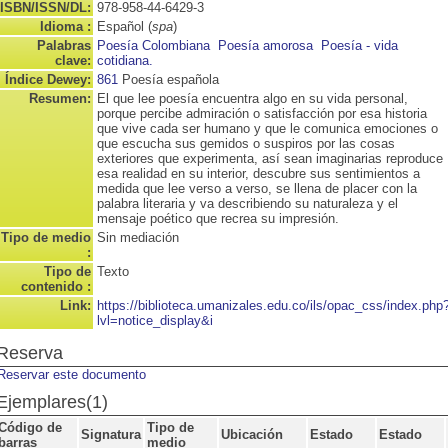
ISBN/ISSN/DL:
978-958-44-6429-3
Idioma :
Español (
spa
)
Palabras
Poesía Colombiana
Poesía amorosa
Poesía - vida
clave:
cotidiana.
Índice Dewey:
861
Poesía española
Resumen:
El que lee poesía encuentra algo en su vida personal,
porque percibe admiración o satisfacción por esa historia
que vive cada ser humano y que le comunica emociones o
que escucha sus gemidos o suspiros por las cosas
exteriores que experimenta, así sean imaginarias reproduce
esa realidad en su interior, descubre sus sentimientos a
medida que lee verso a verso, se llena de placer con la
palabra literaria y va describiendo su naturaleza y el
mensaje poético que recrea su impresión.
Tipo de medio
Sin mediación
:
Tipo de
Texto
contenido :
Link:
https://biblioteca.umanizales.edu.co/ils/opac_css/index.php
lvl=notice_display&i
Reserva
Reservar este documento
Ejemplares(1)
Código de
Tipo de
Signatura
Ubicación
Estado
Estado
barras
medio