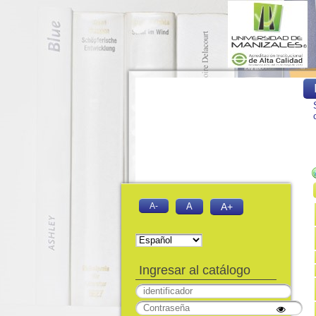
A-
A
A+
Ingresar al catálogo