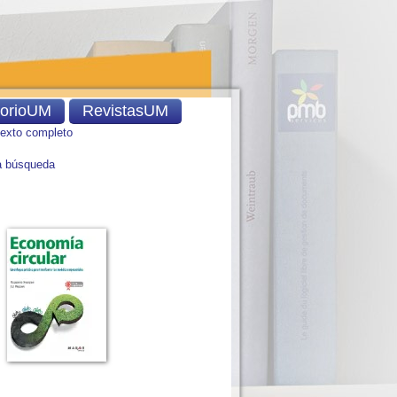
torioUM
RevistasUM
texto completo
 búsqueda