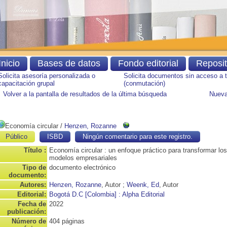
Inicio
Bases de datos
Fondo editorial
Reposi
Solicita asesoría personalizada o
Solicita documentos sin acceso a 
capacitación grupal
(conmutación)
Volver a la pantalla de resultados de la última búsqueda
Nueva
Economía circular
/
Henzen, Rozanne
Público
ISBD
Ningún comentario para este registro.
Título :
Economía circular : un enfoque práctico para transformar los
modelos empresariales
Tipo de
documento electrónico
documento:
Autores:
Henzen, Rozanne
, Autor ;
Weenk, Ed
, Autor
Editorial:
Bogotá D.C [Colombia] : Alpha Editorial
Fecha de
2022
publicación:
Número de
404 páginas