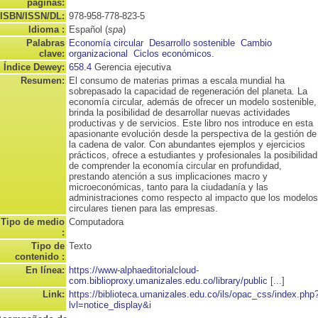
páginas:
ISBN/ISSN/DL:
978-958-778-823-5
Idioma :
Español (
spa
)
Palabras
Economía circular
Desarrollo sostenible
Cambio
clave:
organizacional
Ciclos económicos.
Índice Dewey:
658.4
Gerencia ejecutiva
Resumen:
El consumo de materias primas a escala mundial ha
sobrepasado la capacidad de regeneración del planeta. La
economía circular, además de ofrecer un modelo sostenible,
brinda la posibilidad de desarrollar nuevas actividades
productivas y de servicios. Este libro nos introduce en esta
apasionante evolución desde la perspectiva de la gestión de
la cadena de valor. Con abundantes ejemplos y ejercicios
prácticos, ofrece a estudiantes y profesionales la posibilidad
de comprender la economía circular en profundidad,
prestando atención a sus implicaciones macro y
microeconómicas, tanto para la ciudadanía y las
administraciones como respecto al impacto que los modelos
circulares tienen para las empresas.
Tipo de medio
Computadora
:
Tipo de
Texto
contenido :
En línea:
https://www-alphaeditorialcloud-
com.biblioproxy.umanizales.edu.co/library/public
[...]
Link:
https://biblioteca.umanizales.edu.co/ils/opac_css/index.php
lvl=notice_display&i