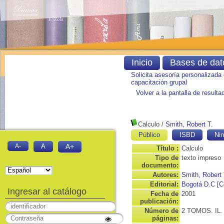
Inicio
Bases de dat
Solicita asesoría personalizada
capacitación grupal
Volver a la pantalla de result
Calculo
/
Smith, Robert T.
Público
ISBD
Nin
A-
A
A+
Título :
Calculo
Tipo de
texto impreso
documento:
Autores:
Smith, Robert 
Editorial:
Bogotá D.C [Co
Ingresar al catálogo
Fecha de
2001
publicación:
Número de
2 TOMOS. IL
páginas: