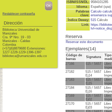
ISBN/ISSN/DL:
9584101285
Idioma :
Español (
spa
)
Palabras
Calculo calcul
Restablecer contraseña
clave:
ensenanza sup
Índice Dewey:
515
Cálculo
Dirección
Link:
https://biblio
lvl=notice_dis
Biblioteca Universidad de
Manizales
Reserva
Cra. 9ª Nro. 19 - 03
Manizales - Caldas
Reservar este documento
Colombia
Ejemplares(14)
(+57)(6)8879680 Extensiones:
1227-1228-1229-1396-1397
Código de
Tipo
biblioteca@umanizales.edu.co
Signatura
barras
med
27166
515 / S657
Libro
Impr
27182
515 / S657
Libro
Ej14
Impr
27183
515 / S657
Libro
Ej15
Impr
27184
515 / S657
Libro
Ej16
Impr
27169
515 / S657
Libro
Ej02
Impr
27170
515 / S657
Libro
Ej03
Impr
27173
515 / S657
Libro