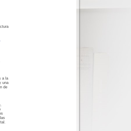
ectura
e
 a la
y una
an de
,
s
os
 las
tal.