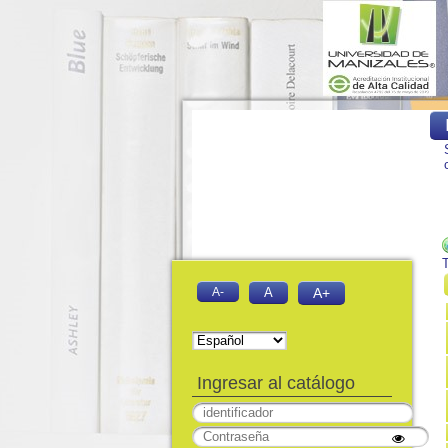
T
A-
A
A+
Ingresar al catálogo