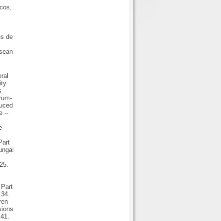
icos,
es de
 sean
eral
ity
 --
erum-
duced
 --
e
Part
Fungal
 25.
 Part
 34.
en --
sions
 41.