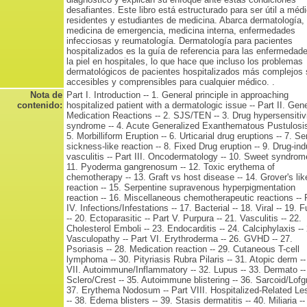
desafiantes. Este libro está estructurado para ser útil a méd
residentes y estudiantes de medicina. Abarca dermatología,
medicina de emergencia, medicina interna, enfermedades
infecciosas y reumatología. Dermatología para pacientes
hospitalizados es la guía de referencia para las enfermedad
la piel en hospitales, lo que hace que incluso los problemas
dermatológicos de pacientes hospitalizados más complejos
accesibles y comprensibles para cualquier médico. .
Nota de
Part I. Introduction -- 1. General principle in approaching
contenido:
hospitalized patient with a dermatologic issue -- Part II. Gen
Medication Reactions -- 2. SJS/TEN -- 3. Drug hypersensitiv
syndrome -- 4. Acute Generalized Exanthematous Pustulosis
5. Morbilliform Eruption -- 6. Urticarial drug eruptions -- 7. S
sickness-like reaction -- 8. Fixed Drug eruption -- 9. Drug-in
vasculitis -- Part III. Oncodermatology -- 10. Sweet syndrome
11. Pyoderma gangrenosum -- 12. Toxic erythema of
chemotherapy -- 13. Graft vs host disease -- 14. Grover's lik
reaction -- 15. Serpentine supravenous hyperpigmentation
reaction -- 16. Miscellaneous chemotherapeutic reactions -- 
IV. Infections/Infestations -- 17. Bacterial -- 18. Viral -- 19. 
-- 20. Ectoparasitic -- Part V. Purpura -- 21. Vasculitis -- 22.
Cholesterol Emboli -- 23. Endocarditis -- 24. Calciphylaxis --
Vasculopathy -- Part VI. Erythroderma -- 26. GVHD -- 27.
Psoriasis -- 28. Medication reaction -- 29. Cutaneous T-cell
lymphoma -- 30. Pityriasis Rubra Pilaris -- 31. Atopic derm --
VII. Autoimmune/Inflammatory -- 32. Lupus -- 33. Dermato --
Sclero/Crest -- 35. Autoimmune blistering -- 36. Sarcoid/Lofgr
37. Erythema Nodosum -- Part VIII. Hospitalized-Related Le
-- 38. Edema blisters -- 39. Stasis dermatitis -- 40. Miliaria --