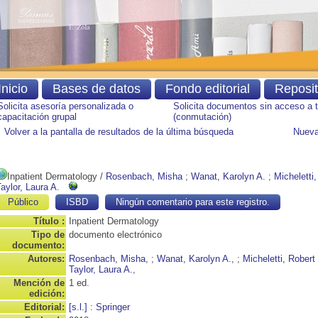
Inicio
Bases de datos
Fondo editorial
Reposi
Solicita asesoría personalizada o
Solicita documentos sin acceso a 
capacitación grupal
(conmutación)
Volver a la pantalla de resultados de la última búsqueda
Nueva
Inpatient Dermatology
/
Rosenbach, Misha
;
Wanat, Karolyn A.
;
Micheletti
aylor, Laura A.
Público
ISBD
Ningún comentario para este registro.
Título :
Inpatient Dermatology
Tipo de
documento electrónico
documento:
Autores:
Rosenbach, Misha
, ;
Wanat, Karolyn A.
, ;
Micheletti, Robert
Taylor, Laura A.
,
Mención de
1 ed.
edición:
Editorial:
[s.l.] : Springer