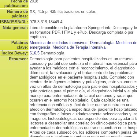
Fecha de
2018
publicación:
Número de
XX, 415 p. 435 ilustraciones en color.
páginas:
ISBN/ISSN/DL:
978-3-319-18449-4
Nota general:
Libro disponible en la plataforma SpringerLink. Descarga y l
en formatos PDF, HTML y ePub. Descarga completa o por
capítulos.
Palabras
Medicina de cuidados intensivos
Dermatología
Medicina d
clave:
emergencia
Medicina de Terapia Intensiva
Índice Dewey:
616.5
Dermatología
Resumen:
Dermatología para pacientes hospitalizados es un recurso
conciso y portátil que sintetiza el material más esencial para
ayudar a los médicos con el reconocimiento, el diagnóstico
diferencial, la evaluación y el tratamiento de los problemas
dermatológicos en el paciente hospitalizado. Completo con
cientos de imágenes clínicas y patológicas, este volumen es
vez un atlas de dermatología para pacientes hospitalizados 
guía práctica para el primer día, el diagnóstico inicial y el pl
manejo para enfermedades de la piel comunes y raras que
ocurren en el entorno hospitalario. Cada capítulo es una
referencia con viñetas y fácil de leer que se centra en una
afección dermatológica específica del paciente hospitalizado
con fotografías clínicas cuidadosamente seleccionadas y la
imágenes histopatológicas correspondientes para ayudar a l
lectores a desarrollar una correlación clínico-patológica para
enfermedades dermatológicas que se encuentran en el hospi
Antes de cada subsección, los editores comparten perlas de
diagnóstico y explican su enfoque ante estas condiciones