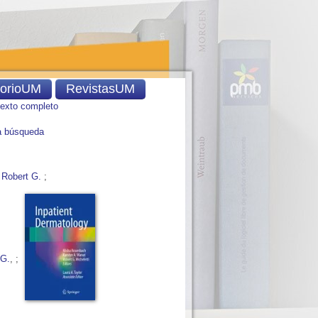
torioUM
RevistasUM
texto completo
 búsqueda
, Robert G.
;
 G.
, ;