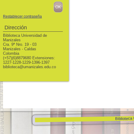
Restablecer contraseña
Dirección
Biblioteca Universidad de
Manizales
Cra. 9ª Nro. 19 - 03
Manizales - Caldas
Colombia
(+57)(6)8879680 Extensiones:
1227-1228-1229-1396-1397
biblioteca@umanizales.edu.co
Biblioteca