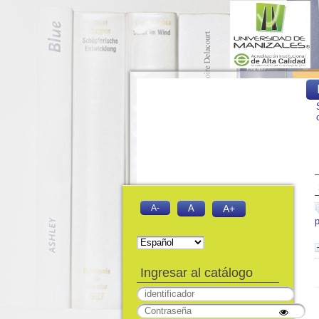
A-
A
A+
Ingresar al catálogo