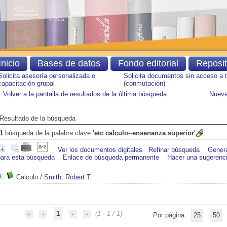
Inicio
Bases de datos
Fondo editorial
Reposi
Solicita asesoría personalizada o
Solicita documentos sin acceso a 
capacitación grupal
(conmutación)
Volver a la pantalla de resultados de la última búsqueda
Nueva
Resultado de la búsqueda
1
búsqueda de la palabra clave
'etc calculo--ensenanza superior'
Ver los documentos digitales
Refinar búsqueda
Gener
para esta búsqueda
Enlace de búsqueda permanente
Hacer una sugerenc
Calculo
/
Smith, Robert T.
1
(1 - 1 / 1)
Por página:
25
50