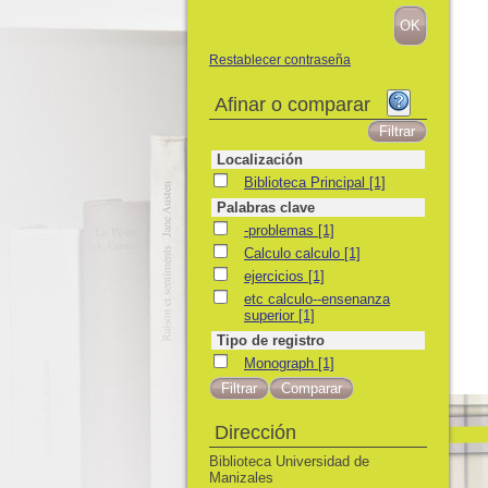
Restablecer contraseña
Afinar o comparar
Localización
Biblioteca Principal
Biblioteca Principal
[1]
Palabras clave
-problemas
-problemas
[1]
Calculo calculo
Calculo calculo
[1]
ejercicios
ejercicios
[1]
etc calculo--ensenanza superior
etc calculo--ensenanza
superior
[1]
Tipo de registro
Monograph
Monograph
[1]
Dirección
Biblioteca Universidad de
Manizales