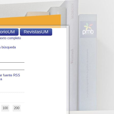
torioUM
RevistasUM
texto completo
 búsqueda
ar fuente RSS
ia
100
200