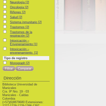
Neurología
Neurología
[2]
Oncología
Oncología
[2]
Riñones
Riñones
[2]
Salud
Salud
[2]
Sistema inmunitario
Sistema inmunitario
[2]
Trastornos
Trastornos
[2]
Trastornos de la respiración
Trastornos de la
respiración
[2]
Intoxicación – Envenenamiento
Intoxicación –
Envenenamiento
[1]
Intoxicación – envenenamiento.
Intoxicación –
envenenamiento.
[1]
Tipo de registro
Monograph
Monograph
[2]
Dirección
Biblioteca Universidad de
Manizales
Cra. 9ª Nro. 19 - 03
Manizales - Caldas
Colombia
(+57)(6)8879680 Extensiones:
1227-1228-1229-1396-1397