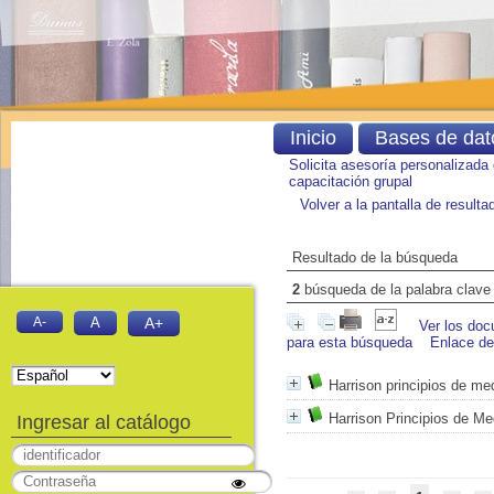
Inicio
Bases de dat
Solicita asesoría personalizada
capacitación grupal
Volver a la pantalla de result
Resultado de la búsqueda
2
búsqueda de la palabra clav
A-
A
A+
Ver los doc
para esta búsqueda
Enlace d
Harrison principios de med
Harrison Principios de Me
Ingresar al catálogo