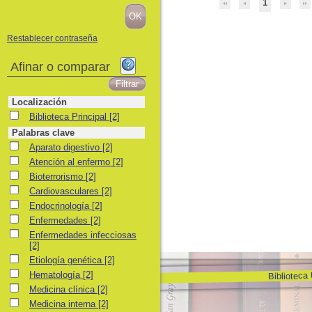
1
Restablecer contraseña
Afinar o comparar
Localización
Biblioteca Principal
Biblioteca Principal
[2]
Palabras clave
Aparato digestivo
Aparato digestivo
[2]
Atención al enfermo
Atención al enfermo
[2]
Bioterrorismo
Bioterrorismo
[2]
Cardiovasculares
Cardiovasculares
[2]
Endocrinología
Endocrinología
[2]
Enfermedades
Enfermedades
[2]
Enfermedades infecciosas
Enfermedades infecciosas
[2]
Etiología genética
Etiología genética
[2]
Biblioteca
Hematología
Hematología
[2]
Medicina clínica
Medicina clínica
[2]
Medicina interna
Medicina interna
[2]