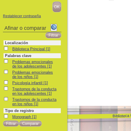
Restablecer contraseña
Afinar o comparar
Localización
Biblioteca Principal
Biblioteca Principal
[1]
Palabras clave
Problemas emocionales de los adolescentes
Problemas emocionales
de los adolescentes
[1]
Problemas emocionales de los niños
Problemas emocionales
de los niños
[1]
Psicología infantil
Psicología infantil
[1]
Trastornos de la conducta en los adolescentes
Trastornos de la conducta
en los adolescentes
[1]
Trastornos de la conducta en los niños
Trastornos de la conducta
en los niños
[1]
Tipo de registro
Biblioteca
Monograph
Monograph
[1]