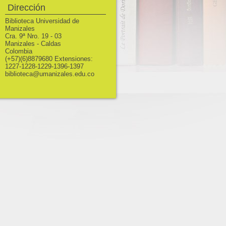
Dirección
Biblioteca Universidad de
Manizales
Cra. 9ª Nro. 19 - 03
Manizales - Caldas
Colombia
(+57)(6)8879680 Extensiones:
1227-1228-1229-1396-1397
biblioteca@umanizales.edu.co