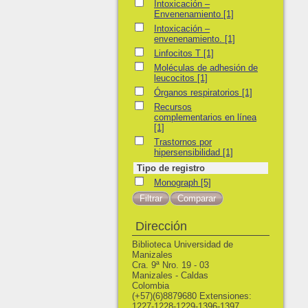
Intoxicación – Envenenamiento
Intoxicación –
Envenenamiento
[1]
Intoxicación – envenenamiento.
Intoxicación –
envenenamiento.
[1]
Linfocitos T
Linfocitos T
[1]
Moléculas de adhesión de leucocitos
Moléculas de adhesión de
leucocitos
[1]
Órganos respiratorios
Órganos respiratorios
[1]
Recursos complementarios en línea
Recursos
complementarios en línea
[1]
Trastornos por hipersensibilidad
Trastornos por
hipersensibilidad
[1]
Tipo de registro
Monograph
Monograph
[5]
Dirección
Biblioteca Universidad de
Manizales
Cra. 9ª Nro. 19 - 03
Manizales - Caldas
Colombia
(+57)(6)8879680 Extensiones:
1227-1228-1229-1396-1397