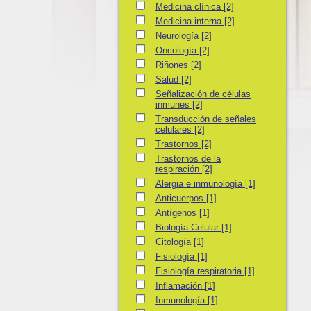
Medicina clínica
Medicina clínica
[2]
Medicina interna
Medicina interna
[2]
Neurología
Neurología
[2]
Oncología
Oncología
[2]
Riñones
Riñones
[2]
Salud
Salud
[2]
Señalización de células inmunes
Señalización de células
inmunes
[2]
Transducción de señales celulares
Transducción de señales
celulares
[2]
Trastornos
Trastornos
[2]
Trastornos de la respiración
Trastornos de la
respiración
[2]
Alergia e inmunología
Alergia e inmunología
[1]
Anticuerpos
Anticuerpos
[1]
Antígenos
Antígenos
[1]
Biología Celular
Biología Celular
[1]
Citología
Citología
[1]
Fisiología
Fisiología
[1]
Fisiología respiratoria
Fisiología respiratoria
[1]
Inflamación
Inflamación
[1]
Inmunología
Inmunología
[1]