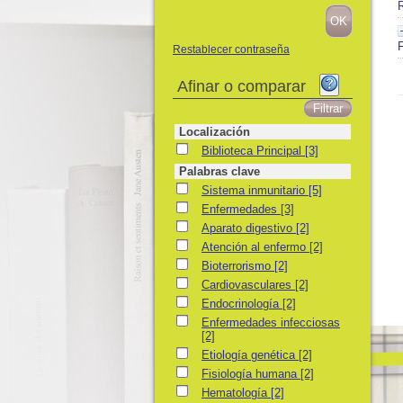
F
Restablecer contraseña
Afinar o comparar
Localización
Biblioteca Principal
Biblioteca Principal
[3]
Palabras clave
Sistema inmunitario
Sistema inmunitario
[5]
Enfermedades
Enfermedades
[3]
Aparato digestivo
Aparato digestivo
[2]
Atención al enfermo
Atención al enfermo
[2]
Bioterrorismo
Bioterrorismo
[2]
Cardiovasculares
Cardiovasculares
[2]
Endocrinología
Endocrinología
[2]
Enfermedades infecciosas
Enfermedades infecciosas
[2]
Etiología genética
Etiología genética
[2]
Fisiología humana
Fisiología humana
[2]
Hematología
Hematología
[2]