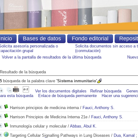
Inicio
Bases de datos
Fondo editorial
Reposi
Solicita asesoría personalizada o
Solicita documentos sin acceso a 
capacitación grupal
(conmutación)
Volver a la pantalla de resultados de la última búsqueda
Nueva
Resultado de la búsqueda
5
búsqueda de la palabra clave
'Sistema inmunitario'
Ver los documentos digitales
Refinar búsqueda
Gener
para esta búsqueda
Enlace de búsqueda permanente
Hacer una sugerenc
Harrison principios de medicina interna
/
Fauci, Anthony S.
Harrison Principios de Medicina Interna 21e
/
Fauci, Anthony S.
Inmunología celular y molecular
/
Abbas, Abul K.
Targeting Cellular Signalling Pathways in Lung Diseases
/
Dua, Kamal