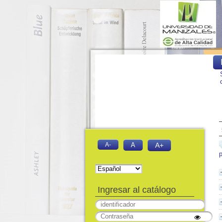
A-
A
A+
Ingresar al catálogo