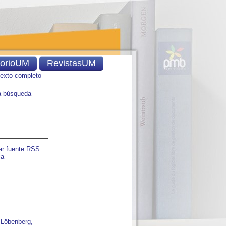
torioUM
RevistasUM
texto completo
 búsqueda
ar fuente RSS
ia
;
Löbenberg,