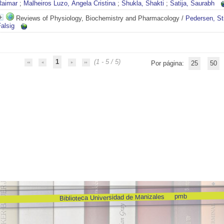
Raimar
;
Malheiros Luzo, Ângela Cristina
;
Shukla, Shakti
;
Satija, Saurabh
Reviews of Physiology, Biochemistry and Pharmacology
/
Pedersen, St
alsig
1
(1 - 5 / 5)
Por página:
25
50
pmb
Biblioteca Universidad de Manizales