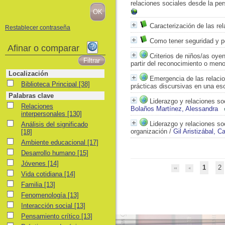
relaciones sociales desde la per
Caracterización de las re
Restablecer contraseña
Como tener seguridad y po
Afinar o comparar
Criterios de niños/as oyen
partir del reconocimiento o men
Localización
Emergencia de las relacio
Biblioteca Principal
Biblioteca Principal
[38]
prácticas discursivas en una es
Palabras clave
Liderazgo y relaciones soc
Relaciones interpersonales
Relaciones
Bolaños Martínez, Alessandra
interpersonales
[130]
Análisis del significado
Liderazgo y relaciones soc
Análisis del significado
organización
/
Gil Aristizábal, Ca
[18]
Ambiente educacional
Ambiente educacional
[17]
Desarrollo humano
Desarrollo humano
[15]
Jóvenes
Jóvenes
[14]
1
2
Vida cotidiana
Vida cotidiana
[14]
Familia
Familia
[13]
Fenomenología
Fenomenología
[13]
Interacción social
Interacción social
[13]
Pensamiento crítico
Pensamiento crítico
[13]