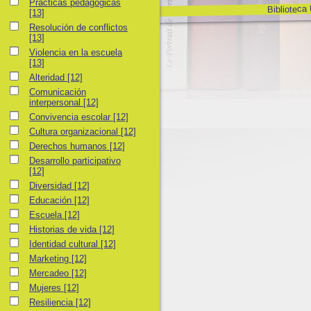
Prácticas pedagógicas
Prácticas pedagógicas
Biblioteca
[13]
Resolución de conflictos
Resolución de conflictos
[13]
Violencia en la escuela
Violencia en la escuela
[13]
Alteridad
Alteridad
[12]
Comunicación interpersonal
Comunicación
interpersonal
[12]
Convivencia escolar
Convivencia escolar
[12]
Cultura organizacional
Cultura organizacional
[12]
Derechos humanos
Derechos humanos
[12]
Desarrollo participativo
Desarrollo participativo
[12]
Diversidad
Diversidad
[12]
Educación
Educación
[12]
Escuela
Escuela
[12]
Historias de vida
Historias de vida
[12]
Identidad cultural
Identidad cultural
[12]
Marketing
Marketing
[12]
Mercadeo
Mercadeo
[12]
Mujeres
Mujeres
[12]
Resiliencia
Resiliencia
[12]