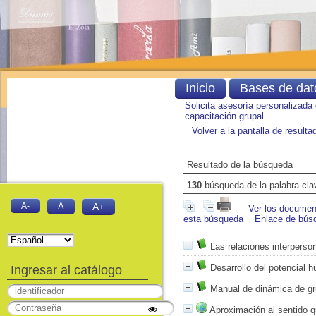
Inicio
Bases de dat
Solicita asesoría personalizada
capacitación grupal
Volver a la pantalla de result
Resultado de la búsqueda
130
búsqueda de la palabra cl
A-
A
A+
Ver los document
esta búsqueda
Enlace de bús
Las relaciones interperso
Desarrollo del potencial 
Ingresar al catálogo
Manual de dinámica de g
Aproximación al sentido q