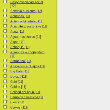
Responsabilidad social
Responsabilidad social
[12]
Servicio al cliente
Servicio al cliente
[12]
Actitudes
Actitudes
[11]
Actividad Aurífera
Actividad Aurífera
[11]
Agricultura sostenible
Agricultura sostenible
[11]
Agua
Agua
[11]
Aguas residuales
Aguas residuales
[11]
Algas
Algas
[11]
Antioquia
Antioquia
[11]
Aprendizaje cooperativo
Aprendizaje cooperativo
[11]
Aritmética
Aritmética
[11]
Artesanos en Cajicá
Artesanos en Cajicá
[11]
Big Data
Big Data
[11]
Boyacá
Boyacá
[11]
Café
Café
[11]
Caldas
Caldas
[11]
Calidad del agua
Calidad del agua
[11]
Cambios climáticos
Cambios climáticos
[11]
Cauca
Cauca
[11]
Cerveza
Cerveza
[11]