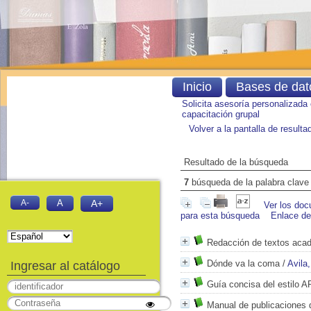
Inicio
Bases de dat
Solicita asesoría personalizada
capacitación grupal
Volver a la pantalla de result
Resultado de la búsqueda
7
búsqueda de la palabra clav
A-
A
A+
Ver los doc
para esta búsqueda
Enlace d
Redacción de textos aca
Dónde va la coma
/
Avila
Ingresar al catálogo
Guía concisa del estilo A
Manual de publicaciones 