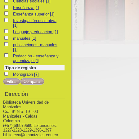
Ciencias sociales
Ciencias sociales
[1]
Enseñanza
Enseñanza
[1]
Enseñanza superior
Enseñanza superior
[1]
Investigación cualitativa
Investigación cualitativa
[1]
Lenguaje y educación
Lenguaje y educación
[1]
manuales
manuales
[1]
publicaciones -manuales
publicaciones -manuales
[1]
Redacción - enseñanza y aprendizaje
Redacción - enseñanza y
aprendizaje
[1]
Tipo de registro
Monograph
Monograph
[7]
Dirección
Biblioteca Universidad de
Manizales
Cra. 9ª Nro. 19 - 03
Manizales - Caldas
Colombia
(+57)(6)8879680 Extensiones:
1227-1228-1229-1396-1397
biblioteca@umanizales.edu.co