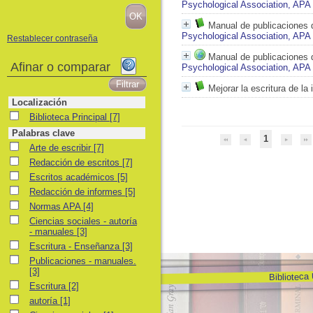
Psychological Association, APA
Manual de publicaciones 
Psychological Association, APA
Restablecer contraseña
Manual de publicaciones 
Afinar o comparar
Psychological Association, APA
Mejorar la escritura de la 
Localización
Biblioteca Principal
Biblioteca Principal
[7]
Palabras clave
1
Arte de escribir
Arte de escribir
[7]
Redacción de escritos
Redacción de escritos
[7]
Escritos académicos
Escritos académicos
[5]
Redacción de informes
Redacción de informes
[5]
Normas APA
Normas APA
[4]
Ciencias sociales - autoría - manuales
Ciencias sociales - autoría
- manuales
[3]
Escritura - Enseñanza
Escritura - Enseñanza
[3]
Publicaciones - manuales.
Publicaciones - manuales.
[3]
Biblioteca
Escritura
Escritura
[2]
autoría
autoría
[1]