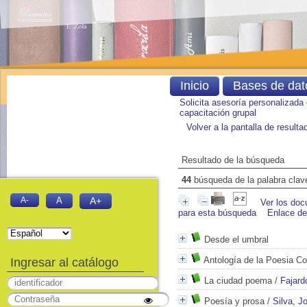
Inicio
Bases de dat
Solicita asesoría personalizada
capacitación grupal
Volver a la pantalla de result
Resultado de la búsqueda
44
búsqueda de la palabra cla
A-
A
A+
Ver los doc
para esta búsqueda
Enlace d
Desde el umbral
Antología de la Poesia C
Ingresar al catálogo
La ciudad poema
/
Fajard
Poesía y prosa
/
Silva, Jo