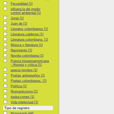
Fecundidad
Fecundidad
[1]
influencía del medio control ambiental
influencía del medio
control ambiental
[1]
Jorge
Jorge
[1]
Juan de
Juan de
[1]
Literatos colombianos
Literatos colombianos
[1]
Literatura caldense
Literatura caldense
[1]
Literatura colombiana.
Literatura colombiana.
[1]
Música y literatura
Música y literatura
[1]
Nacimiento
Nacimiento
[1]
Novela colombiana
Novela colombiana
[1]
Poesía hispanoamericana - Historia y crítica
Poesía hispanoamericana
- Historia y crítica
[1]
poesía hombre
poesía hombre
[1]
Poetas antioqueños
Poetas antioqueños
[1]
Poetas colombianos.
Poetas colombianos.
[1]
Política
Política
[1]
Rromanticismo
Rromanticismo
[1]
traducciones
traducciones
[1]
Vida intelectual
Vida intelectual
[1]
Tipo de registro
Monograph
Monograph
[44]