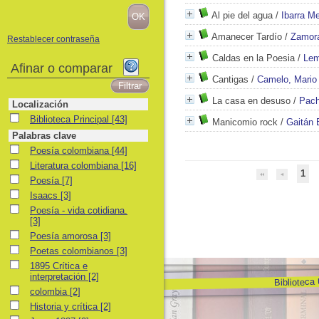
Al pie del agua
/
Ibarra M
Amanecer Tardío
/
Zamor
Restablecer contraseña
Caldas en la Poesia
/
Lem
Afinar o comparar
Cantigas
/
Camelo, Mario
La casa en desuso
/
Pach
Localización
Biblioteca Principal
Biblioteca Principal
[43]
Manicomio rock
/
Gaitán
Palabras clave
Poesía colombiana
Poesía colombiana
[44]
Literatura colombiana
Literatura colombiana
[16]
1
Poesía
Poesía
[7]
Isaacs
Isaacs
[3]
Poesía - vida cotidiana.
Poesía - vida cotidiana.
[3]
Poesía amorosa
Poesía amorosa
[3]
Poetas colombianos
Poetas colombianos
[3]
1895 Crítica e interpretación
1895 Crítica e
interpretación
[2]
Biblioteca
colombia
colombia
[2]
Historia y crítica
Historia y crítica
[2]