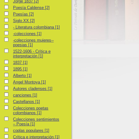
Jorge 1837
Jorge 1837
[2]
Poesía Caldense
Poesía Caldense
[2]
Poesías
Poesías
[2]
Siglo XX
Siglo XX
[2]
- Literatura colombiana
- Literatura colombiana
[1]
-colecciones
-colecciones
[1]
-colecciones mujeres--poesias
-colecciones mujeres--
poesias
[1]
1522-1606 - Crítica e interpretación
1522-1606 - Crítica e
interpretación
[1]
1837
1837
[1]
1895
1895
[1]
Alberto
Alberto
[1]
Angel Montoya
Angel Montoya
[1]
Autores cladenses
Autores cladenses
[1]
canciones
canciones
[1]
Castellanos
Castellanos
[1]
Colecciones poetas colombianos
Colecciones poetas
colombianos
[1]
Colecciones sentimientos – Poesía
Colecciones sentimientos
– Poesía
[1]
coplas populares
coplas populares
[1]
Crítica e interpretación
Crítica e interpretación
[1]