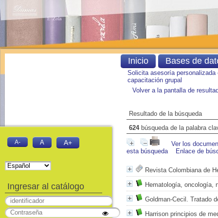
Inicio
Bases de dat
Solicita asesoría personalizada
capacitación grupal
Volver a la pantalla de result
Resultado de la búsqueda
624
búsqueda de la palabra cl
A-
A
A+
Ver los document
esta búsqueda
Enlace de bús
Revista Colombiana de H
Hematología, oncología, n
Ingresar al catálogo
Goldman-Cecil. Tratado d
Harrison principios de med