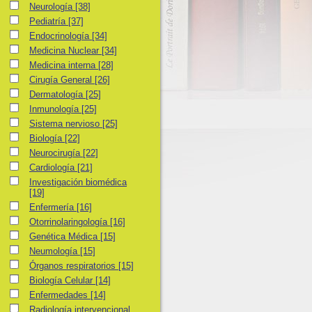
Neurología
Neurología
[38]
Pediatría
Pediatría
[37]
Endocrinología
Endocrinología
[34]
Medicina Nuclear
Medicina Nuclear
[34]
Medicina interna
Medicina interna
[28]
Cirugía General
Cirugía General
[26]
Dermatología
Dermatología
[25]
Inmunología
Inmunología
[25]
Sistema nervioso
Sistema nervioso
[25]
Biología
Biología
[22]
Neurocirugía
Neurocirugía
[22]
Cardiología
Cardiología
[21]
Investigación biomédica
Investigación biomédica
[19]
Enfermería
Enfermería
[16]
Otorrinolaringología
Otorrinolaringología
[16]
Genética Médica
Genética Médica
[15]
Neumología
Neumología
[15]
Órganos respiratorios
Órganos respiratorios
[15]
Biología Celular
Biología Celular
[14]
Enfermedades
Enfermedades
[14]
Radiología intervencional
Radiología intervencional