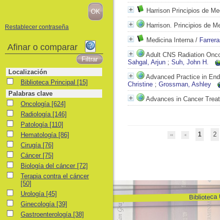
Harrison Principios de Me
Harrison. Principios de M
Restablecer contraseña
Medicina Interna
/
Farrera
Afinar o comparar
Adult CNS Radiation Onc
Sahgal, Arjun
;
Suh, John H.
Localización
Advanced Practice in End
Biblioteca Principal
Biblioteca Principal
[15]
Christine
;
Grossman, Ashley
Palabras clave
Advances in Cancer Trea
Oncología
Oncología
[624]
Radiología
Radiología
[146]
Patología
Patología
[110]
Hematología
1
2
Hematología
[86]
Cirugía
Cirugía
[76]
Cáncer
Cáncer
[75]
Biología del cáncer
Biología del cáncer
[72]
Terapia contra el cáncer
Terapia contra el cáncer
[50]
Urología
Urología
[45]
Biblioteca
Ginecología
Ginecología
[39]
Gastroenterología
Gastroenterología
[38]