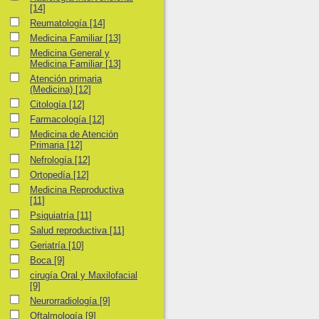
[14]
Reumatología
Reumatología
[14]
Medicina Familiar
Medicina Familiar
[13]
Medicina General y Medicina Familiar
Medicina General y
Medicina Familiar
[13]
Atención primaria (Medicina)
Atención primaria
(Medicina)
[12]
Citología
Citología
[12]
Farmacología
Farmacología
[12]
Medicina de Atención Primaria
Medicina de Atención
Primaria
[12]
Nefrología
Nefrología
[12]
Ortopedía
Ortopedía
[12]
Medicina Reproductiva
Medicina Reproductiva
[11]
Psiquiatría
Psiquiatría
[11]
Salud reproductiva
Salud reproductiva
[11]
Geriatría
Geriatría
[10]
Boca
Boca
[9]
cirugía Oral y Maxilofacial
cirugía Oral y Maxilofacial
[9]
Neurorradiología
Neurorradiología
[9]
Oftalmología
Oftalmología
[9]