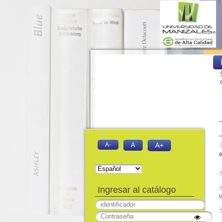
A-
A
A+
Ingresar al catálogo