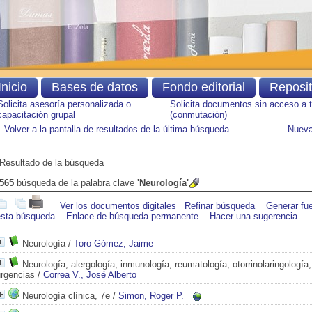
Inicio
Bases de datos
Fondo editorial
Reposi
Solicita asesoría personalizada o
Solicita documentos sin acceso a 
capacitación grupal
(conmutación)
Volver a la pantalla de resultados de la última búsqueda
Nueva
Resultado de la búsqueda
565
búsqueda de la palabra clave
'Neurología'
Ver los documentos digitales
Refinar búsqueda
Generar fu
esta búsqueda
Enlace de búsqueda permanente
Hacer una sugerencia
Neurología
/
Toro Gómez, Jaime
Neurología, alergología, inmunología, reumatología, otorrinolaringología,
urgencias
/
Correa V., José Alberto
Neurología clínica, 7e
/
Simon, Roger P.