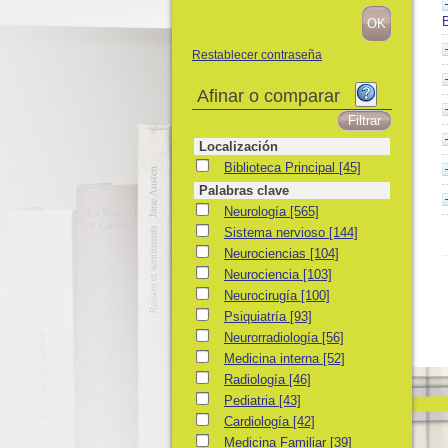
B
Restablecer contraseña
Afinar o comparar
Localización
Biblioteca Principal
Biblioteca Principal
[45]
Palabras clave
Neurología
Neurología
[565]
Sistema nervioso
Sistema nervioso
[144]
Neurociencias
Neurociencias
[104]
Neurociencia
Neurociencia
[103]
Neurocirugía
Neurocirugía
[100]
Psiquiatría
Psiquiatría
[93]
Neurorradiología
Neurorradiología
[56]
Medicina interna
Medicina interna
[52]
Radiología
Radiología
[46]
Pediatria
Pediatria
[43]
Cardiología
Cardiología
[42]
Medicina Familiar
Medicina Familiar
[39]