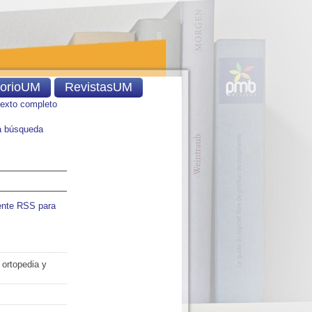
torioUM
RevistasUM
texto completo
 búsqueda
ente RSS para
 ortopedia y