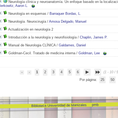
Neurología clínica y neuroanatomía. Un enfoque basado en la localizaci
erkowitz, Aaron L.
Neurología en esquemas
/
Barraquer Bordas, L.
Neurología. Neurocirugía
/
Amosa Delgado, Manuel
Actualización en neurología 2
Introducción a la neurología y neurofisiología
/
Chaplin, James P.
Manual de Neurologia CLÍNICA
/
Galdames, Daniel
Goldman-Cecil. Tratado de medicina interna
/
Goldman, Lee
1
2
3
4
5
6
(1 - 10 / 
Por página:
25
50
pmb
Biblioteca Universidad de Manizales