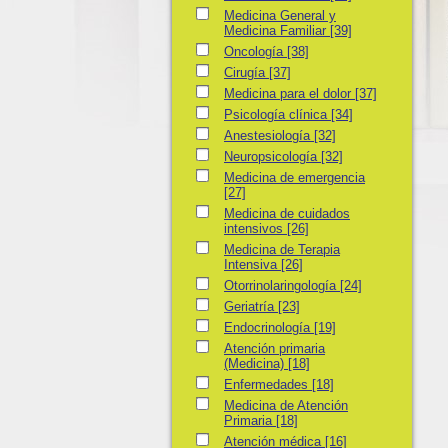
Medicina General y Medicina Familiar
Medicina General y
Medicina Familiar
[39]
Oncología
Oncología
[38]
Cirugía
Cirugía
[37]
Medicina para el dolor
Medicina para el dolor
[37]
Psicología clínica
Psicología clínica
[34]
Anestesiología
Anestesiología
[32]
Neuropsicología
Neuropsicología
[32]
Medicina de emergencia
Medicina de emergencia
[27]
Medicina de cuidados intensivos
Medicina de cuidados
intensivos
[26]
Medicina de Terapia Intensiva
Medicina de Terapia
Intensiva
[26]
Otorrinolaringología
Otorrinolaringología
[24]
Geriatría
Geriatría
[23]
Endocrinología
Endocrinología
[19]
Atención primaria (Medicina)
Atención primaria
(Medicina)
[18]
Enfermedades
Enfermedades
[18]
Medicina de Atención Primaria
Medicina de Atención
Primaria
[18]
Atención médica
Atención médica
[16]