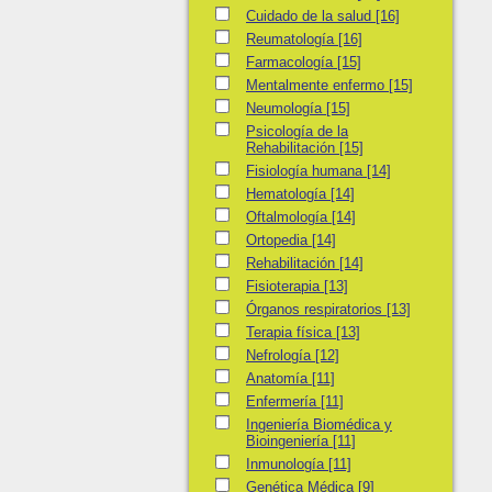
Cuidado de la salud
Cuidado de la salud
[16]
Reumatología
Reumatología
[16]
Farmacología
Farmacología
[15]
Mentalmente enfermo
Mentalmente enfermo
[15]
Neumología
Neumología
[15]
Psicología de la Rehabilitación
Psicología de la
Rehabilitación
[15]
Fisiología humana
Fisiología humana
[14]
Hematología
Hematología
[14]
Oftalmología
Oftalmología
[14]
Ortopedia
Ortopedia
[14]
Rehabilitación
Rehabilitación
[14]
Fisioterapia
Fisioterapia
[13]
Órganos respiratorios
Órganos respiratorios
[13]
Terapia física
Terapia física
[13]
Nefrología
Nefrología
[12]
Anatomía
Anatomía
[11]
Enfermería
Enfermería
[11]
Ingeniería Biomédica y Bioingeniería
Ingeniería Biomédica y
Bioingeniería
[11]
Inmunología
Inmunología
[11]
Genética Médica
Genética Médica
[9]