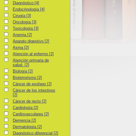
Diagnóstico
Diagnóstico
[4]
Endocrinología
Endocrinología
[4]
Cirugía
Cirugía
[3]
Oncología
Oncología
[3]
Toxicología
Toxicología
[3]
Anemia
Anemia
[2]
Aparato digestivo
Aparato digestivo
[2]
Asma
Asma
[2]
Atención al enfermo
Atención al enfermo
[2]
Atención primaria de salud.
Atención primaria de
salud.
[2]
Biología
Biología
[2]
Bioterrorismo
Bioterrorismo
[2]
Cáncer de esofago
Cáncer de esofago
[2]
Cáncer de los intestinos
Cáncer de los intestinos
[2]
Cáncer de recto
Cáncer de recto
[2]
Cardiología
Cardiología
[2]
Cardiovasculares
Cardiovasculares
[2]
Demencia
Demencia
[2]
Dermatología
Dermatología
[2]
Diagnóstico diferencial
Diagnóstico diferencial
[2]