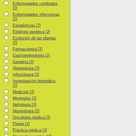
Enfermedades cerebrales
Enfermedades cerebrales
[2]
Enfermedades infecciosas
Enfermedades infecciosas
[2]
Estadísticas
Estadísticas
[2]
Etiología genética
Etiología genética
[2]
Evolución de las plantas
Evolución de las plantas
[2]
Farmacología
Farmacología
[2]
Gastroenterología
Gastroenterología
[2]
Geriatría
Geriatría
[2]
Hepatología
Hepatología
[2]
Infectología
Infectología
[2]
Investigación biomédica
Investigación biomédica
[2]
Medicine
Medicine
[2]
Meningitis
Meningitis
[2]
Nefrología
Nefrología
[2]
Neumología
Neumología
[2]
Oncología médica
Oncología médica
[2]
Planta
Planta
[2]
Práctica médica
Práctica médica
[2]