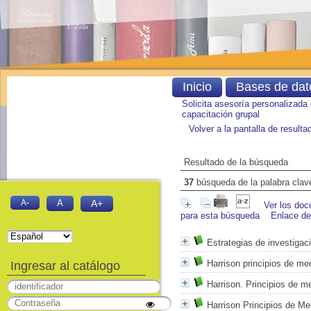
Inicio
Bases de dat
Solicita asesoría personalizada
capacitación grupal
Volver a la pantalla de result
Resultado de la búsqueda
37
búsqueda de la palabra cla
A-
A
A+
Ver los doc
para esta búsqueda
Enlace d
Estrategias de investigac
Harrison principios de med
Ingresar al catálogo
Harrison. Principios de me
Harrison Principios de Me