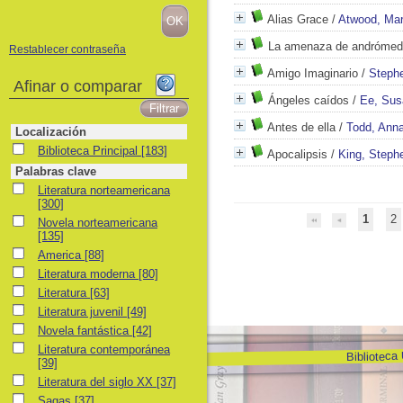
Alias Grace
/
Atwood, Mar
La amenaza de andróme
Restablecer contraseña
Amigo Imaginario
/
Steph
Afinar o comparar
Ángeles caídos
/
Ee, Sus
Antes de ella
/
Todd, Ann
Localización
Biblioteca Principal
Biblioteca Principal
[183]
Apocalipsis
/
King, Steph
Palabras clave
Literatura norteamericana
Literatura norteamericana
[300]
1
2
Novela norteamericana
Novela norteamericana
[135]
America
America
[88]
Literatura moderna
Literatura moderna
[80]
Literatura
Literatura
[63]
Literatura juvenil
Literatura juvenil
[49]
Novela fantástica
Novela fantástica
[42]
Literatura contemporánea
Literatura contemporánea
Biblioteca
[39]
Literatura del siglo XX
Literatura del siglo XX
[37]
Sagas
Sagas
[37]