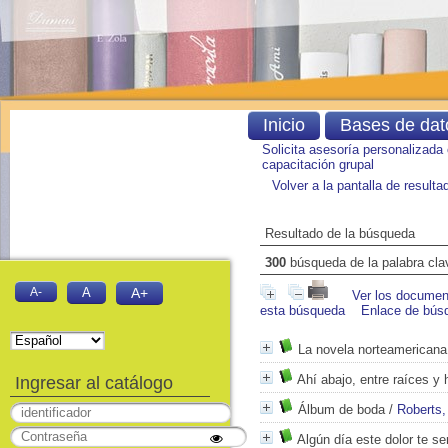
Inicio
Bases de dat
Solicita asesoría personalizada
capacitación grupal
Volver a la pantalla de result
Resultado de la búsqueda
300
búsqueda de la palabra cl
A-
A
A+
Ver los document
esta búsqueda
Enlace de bús
La novela norteamerican
Ahí abajo, entre raíces y
Ingresar al catálogo
Álbum de boda
/
Roberts,
Algún día este dolor te ser