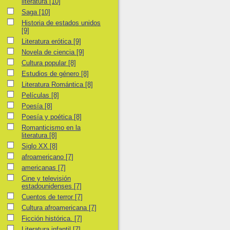
literatura
[10]
Saga
Saga
[10]
Historia de estados unidos
Historia de estados unidos
[9]
Literatura erótica
Literatura erótica
[9]
Novela de ciencia
Novela de ciencia
[9]
Cultura popular
Cultura popular
[8]
Estudios de género
Estudios de género
[8]
Literatura Romántica
Literatura Romántica
[8]
Películas
Películas
[8]
Poesía
Poesía
[8]
Poesía y poética
Poesía y poética
[8]
Romanticismo en la literatura
Romanticismo en la
literatura
[8]
Siglo XX
Siglo XX
[8]
afroamericano
afroamericano
[7]
americanas
americanas
[7]
Cine y televisión estadounidenses
Cine y televisión
estadounidenses
[7]
Cuentos de terror
Cuentos de terror
[7]
Cultura afroamericana
Cultura afroamericana
[7]
Ficción histórica.
Ficción histórica.
[7]
Literatura infantil
Literatura infantil
[7]