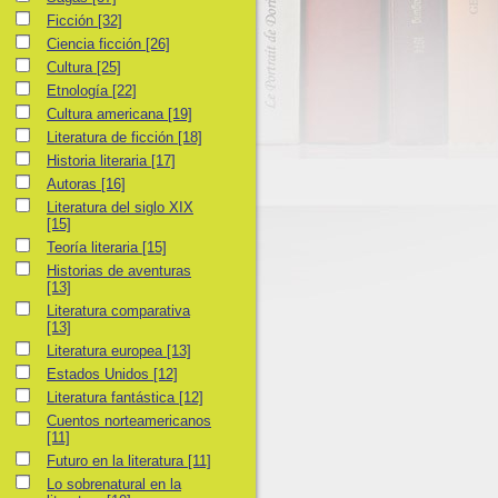
Ficción
Ficción
[32]
Ciencia ficción
Ciencia ficción
[26]
Cultura
Cultura
[25]
Etnología
Etnología
[22]
Cultura americana
Cultura americana
[19]
Literatura de ficción
Literatura de ficción
[18]
Historia literaria
Historia literaria
[17]
Autoras
Autoras
[16]
Literatura del siglo XIX
Literatura del siglo XIX
[15]
Teoría literaria
Teoría literaria
[15]
Historias de aventuras
Historias de aventuras
[13]
Literatura comparativa
Literatura comparativa
[13]
Literatura europea
Literatura europea
[13]
Estados Unidos
Estados Unidos
[12]
Literatura fantástica
Literatura fantástica
[12]
Cuentos norteamericanos
Cuentos norteamericanos
[11]
Futuro en la literatura
Futuro en la literatura
[11]
Lo sobrenatural en la literatura
Lo sobrenatural en la