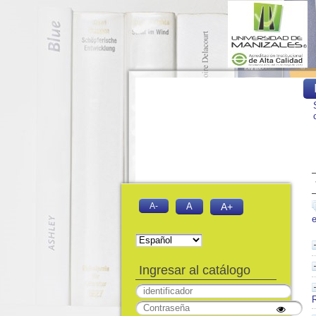
A-
A
A+
Ingresar al catálogo