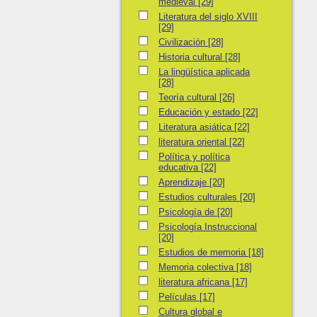
medieval
[29]
Literatura del siglo XVIII
Literatura del siglo XVIII
[29]
Civilización
Civilización
[28]
Historia cultural
Historia cultural
[28]
La lingüística aplicada
La lingüística aplicada
[28]
Teoría cultural
Teoría cultural
[26]
Educación y estado
Educación y estado
[22]
Literatura asiática
Literatura asiática
[22]
literatura oriental
literatura oriental
[22]
Política y política educativa
Política y política
educativa
[22]
Aprendizaje
Aprendizaje
[20]
Estudios culturales
Estudios culturales
[20]
Psicología de
Psicología de
[20]
Psicología Instruccional
Psicología Instruccional
[20]
Estudios de memoria
Estudios de memoria
[18]
Memoria colectiva
Memoria colectiva
[18]
literatura africana
literatura africana
[17]
Películas
Películas
[17]
Cultura global e internacional
Cultura global e