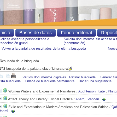
Inicio
Bases de datos
Fondo editorial
Reposi
Solicita asesoría personalizada o
Solicita documentos sin acceso a 
capacitación grupal
(conmutación)
Volver a la pantalla de resultados de la última búsqueda
Nueva
Resultado de la búsqueda
742
búsqueda de la palabra clave
'Literatura'
Ver los documentos digitales
Refinar búsqueda
Generar fu
esta búsqueda
Enlace de búsqueda permanente
Hacer una sugerencia
Women Writers and Experimental Narratives
/
Aughterson, Kate
;
Phili
Affect Theory and Literary Critical Practice
/
Ahern, Stephen
Exile and Expatriation in Modern American and Palestinian Writing
/
Qa
Rasmi