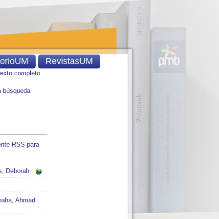
torioUM
RevistasUM
texto completo
 búsqueda
ente RSS para
ps, Deborah
baha, Ahmad