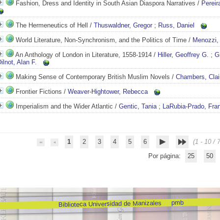
Fashion, Dress and Identity in South Asian Diaspora Narratives
/
Pereir
The Hermeneutics of Hell
/
Thuswaldner, Gregor
;
Russ, Daniel
World Literature, Non-Synchronism, and the Politics of Time
/
Menozzi, 
An Anthology of London in Literature, 1558-1914
/
Hiller, Geoffrey G.
;
G
ilnot, Alan F.
Making Sense of Contemporary British Muslim Novels
/
Chambers, Clai
Frontier Fictions
/
Weaver-Hightower, Rebecca
Imperialism and the Wider Atlantic
/
Gentic, Tania
;
LaRubia-Prado, Fra
1
2
3
4
5
6
(1 - 10 / 
Por página:
25
50
pmb
Biblioteca Universidad de Manizales