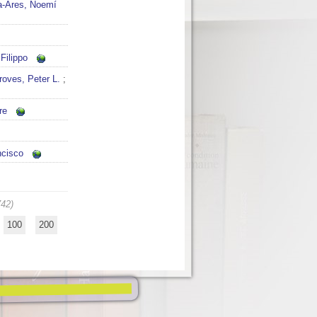
a-Ares, Noemí
Filippo
roves, Peter L.
;
re
ncisco
742)
100
200