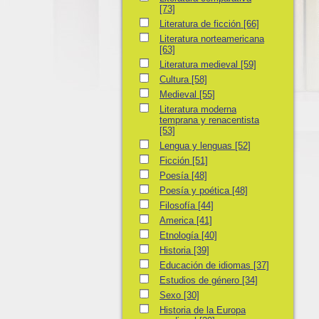
[73]
Literatura de ficción
Literatura de ficción
[66]
Literatura norteamericana
Literatura norteamericana
[63]
Literatura medieval
Literatura medieval
[59]
Cultura
Cultura
[58]
Medieval
Medieval
[55]
Literatura moderna temprana y renacentista
Literatura moderna
temprana y renacentista
[53]
Lengua y lenguas
Lengua y lenguas
[52]
Ficción
Ficción
[51]
Poesía
Poesía
[48]
Poesía y poética
Poesía y poética
[48]
Filosofía
Filosofía
[44]
America
America
[41]
Etnología
Etnología
[40]
Historia
Historia
[39]
Educación de idiomas
Educación de idiomas
[37]
Estudios de género
Estudios de género
[34]
Sexo
Sexo
[30]
Historia de la Europa medieval
Historia de la Europa