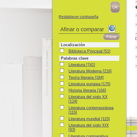
Restablecer contraseña
Afinar o comparar
D
Localización
Biblioteca Principal
Biblioteca Principal
[51]
Palabras clave
Literatura
Literatura
[741]
Literatura Moderna
Literatura Moderna
[216]
Teoría literaria
Teoría literaria
[184]
Literatura europea
Literatura europea
[175]
Historia literaria
Historia literaria
[166]
Literatura del siglo XX
Literatura del siglo XX
[124]
Literatura contemporánea
Literatura contemporánea
[115]
Literatura mundial
Literatura mundial
[115]
Literatura del siglo XIX
Literatura del siglo XIX
[93]
Literatura comparativa
Literatura comparativa