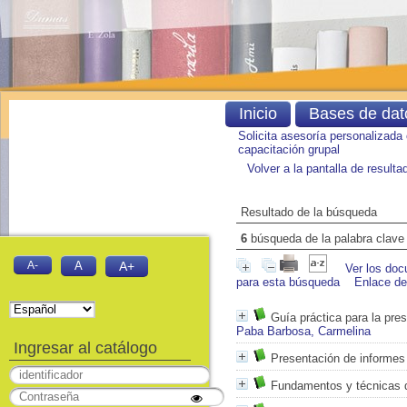
Inicio
Bases de dat
Solicita asesoría personalizada
capacitación grupal
Volver a la pantalla de result
Resultado de la búsqueda
6
búsqueda de la palabra clav
A-
A
A+
Ver los doc
para esta búsqueda
Enlace d
Guía práctica para la pres
Paba Barbosa, Carmelina
Ingresar al catálogo
Presentación de informes
Fundamentos y técnicas d