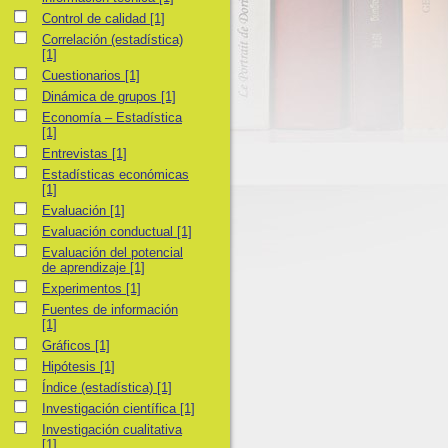
Control de calidad
Control de calidad
[1]
Correlación (estadística)
Correlación (estadística)
[1]
Cuestionarios
Cuestionarios
[1]
Dinámica de grupos
Dinámica de grupos
[1]
Economía – Estadística
Economía – Estadística
[1]
Entrevistas
Entrevistas
[1]
Estadísticas económicas
Estadísticas económicas
[1]
Evaluación
Evaluación
[1]
Evaluación conductual
Evaluación conductual
[1]
Evaluación del potencial de aprendizaje
Evaluación del potencial
de aprendizaje
[1]
Experimentos
Experimentos
[1]
Fuentes de información
Fuentes de información
[1]
Gráficos
Gráficos
[1]
Hipótesis
Hipótesis
[1]
Índice (estadística)
Índice (estadística)
[1]
Investigación científica
Investigación científica
[1]
Investigación cualitativa
Investigación cualitativa
[1]