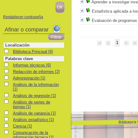
Aprender a investigar inv
Estadística aplicada a lo
Restablecer contraseña
Evaluación de programas 
Afinar o comparar
1
Localización
Biblioteca Principal
Biblioteca Principal
[6]
Palabras clave
Informes técnicos
Informes técnicos
[6]
Redacción de informes
Redacción de informes
[2]
Administración
Administración
[1]
Análisis de la información
Análisis de la información
[1]
Análisis de regresión
Análisis de regresión
[1]
Análisis de series de tiempo
Análisis de series de
tiempo
[1]
Análisis de variancia
Análisis de variancia
[1]
Análisis estadístico
Análisis estadístico
[1]
Biblioteca
Ciencia
Ciencia
[1]
Comunicación de la información técnica
Comunicación de la
información técnica
[1]