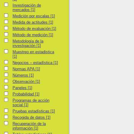
Investigación de mercados
Investigación de
mercados
[1]
Medición por escalas
Medición por escalas
[1]
Medida de actitudes
Medida de actitudes
[1]
Método de evaluación
Método de evaluación
[1]
Método de medición
Método de medición
[1]
Metodología de la investigación
Metodología de la
investigación
[1]
Muestreo en estadistica
Muestreo en estadistica
[1]
Negocios – estadística
Negocios – estadística
[1]
Normas APA
Normas APA
[1]
Números
Números
[1]
Observación
Observación
[1]
Paneles
Paneles
[1]
Probabilidad
Probabilidad
[1]
Programas de acción social
Programas de acción
social
[1]
Pruebas estadísticas
Pruebas estadísticas
[1]
Recogida de datos
Recogida de datos
[1]
Recuperación de la información
Recuperación de la
información
[1]