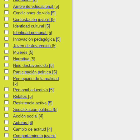
Ambiente educacional
Ambiente educacional
[5]
Condiciones de vida
Condiciones de vida
[5]
Contestación juvenil
Contestación juvenil
[5]
Identidad cultural
Identidad cultural
[5]
Identidad personal
Identidad personal
[5]
Innovación pedagógica
Innovación pedagógica
[5]
Joven desfavorecido
Joven desfavorecido
[5]
Mujeres
Mujeres
[5]
Narrativa
Narrativa
[5]
Niño desfavorecido
Niño desfavorecido
[5]
Participación política
Participación política
[5]
Percepción de la realidad
Percepción de la realidad
[5]
Personal educativo
Personal educativo
[5]
Relatos
Relatos
[5]
Resistencia activa
Resistencia activa
[5]
Socialización política
Socialización política
[5]
Acción social
Acción social
[4]
Autoras
Autoras
[4]
Cambio de actitud
Cambio de actitud
[4]
Comportamiento juvenil
Comportamiento juvenil