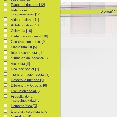
Papel del docente
Papel del docente
[12]
Relaciones interpersonales
Relaciones
Biblioteca
interpersonales
[12]
Vida cotidiana
Vida cotidiana
[11]
Autobiografías
Autobiografías
[10]
Colombia
Colombia
[10]
Participación juvenil
Participación juvenil
[10]
Construcción social
Construcción social
[9]
Medio familiar
Medio familiar
[9]
Interacción social
Interacción social
[8]
Situación del docente
Situación del docente
[8]
Violencia
Violencia
[8]
Realidad social
Realidad social
[7]
Transformación social
Transformación social
[7]
Desarrollo humano
Desarrollo humano
[6]
Diferencia y Otredad
Diferencia y Otredad
[6]
Exclusión social
Exclusión social
[6]
Filosofía de la intersubjetividad
Filosofía de la
intersubjetividad
[6]
Hermeneútica
Hermeneútica
[6]
Literatura colombiana
Literatura colombiana
[6]
Narrativas
Narrativas
[6]