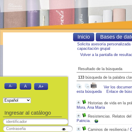
Inicio
Bases de dat
Solicita asesoría personalizada
capacitación grupal
Volver a la pantalla de result
Resultado de la búsqueda
133
búsqueda de la palabra cl
A-
A
A+
Ver los document
esta búsqueda
Enlace de bús
Historias de vida en la pr
Mora, Ana María
Ingresar al catálogo
Resistencias. Relatos de
Patricia.
Caminos de resiliencia
/
C