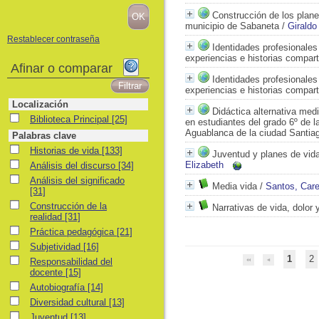
Construcción de los plane
municipio de Sabaneta
/
Girald
Restablecer contraseña
Identidades profesionales
experiencias e historias compar
Afinar o comparar
Identidades profesionales
experiencias e historias compar
Localización
Didáctica alternativa medi
Biblioteca Principal
Biblioteca Principal
[25]
en estudiantes del grado 6º de l
Aguablanca de la ciudad Santiag
Palabras clave
Historias de vida
Historias de vida
[133]
Juventud y planes de vida
Análisis del discurso
Elizabeth
Análisis del discurso
[34]
Análisis del significado
Análisis del significado
Media vida
/
Santos, Car
[31]
Construcción de la realidad
Construcción de la
Narrativas de vida, dolor 
realidad
[31]
Práctica pedagógica
Práctica pedagógica
[21]
Subjetividad
Subjetividad
[16]
1
2
Responsabilidad del docente
Responsabilidad del
docente
[15]
Autobiografía
Autobiografía
[14]
Diversidad cultural
Diversidad cultural
[13]
Juventud
Juventud
[13]