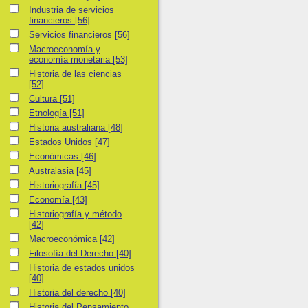
Industria de servicios financieros
Industria de servicios
financieros
[56]
Servicios financieros
Servicios financieros
[56]
Macroeconomía y economía monetaria
Macroeconomía y
economía monetaria
[53]
Historia de las ciencias
Historia de las ciencias
[52]
Cultura
Cultura
[51]
Etnología
Etnología
[51]
Historia australiana
Historia australiana
[48]
Estados Unidos
Estados Unidos
[47]
Económicas
Económicas
[46]
Australasia
Australasia
[45]
Historiografía
Historiografía
[45]
Economía
Economía
[43]
Historiografía y método
Historiografía y método
[42]
Macroeconómica
Macroeconómica
[42]
Filosofía del Derecho
Filosofía del Derecho
[40]
Historia de estados unidos
Historia de estados unidos
[40]
Historia del derecho
Historia del derecho
[40]
Historia del Pensamiento y Metodología Económica
Historia del Pensamiento