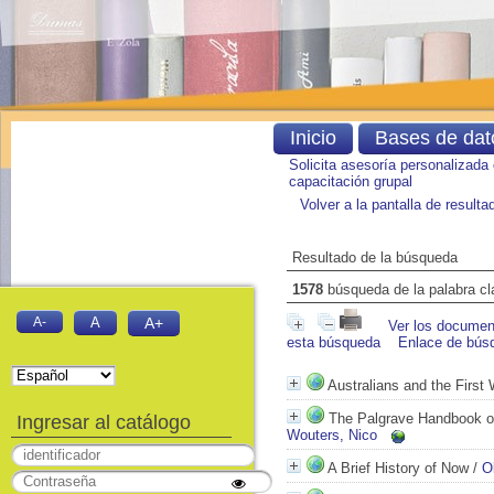
Inicio
Bases de dat
Solicita asesoría personalizada
capacitación grupal
Volver a la pantalla de result
Resultado de la búsqueda
1578
búsqueda de la palabra c
A-
A
A+
Ver los document
esta búsqueda
Enlace de bús
Australians and the First
The Palgrave Handbook of
Ingresar al catálogo
Wouters, Nico
A Brief History of Now
/
O