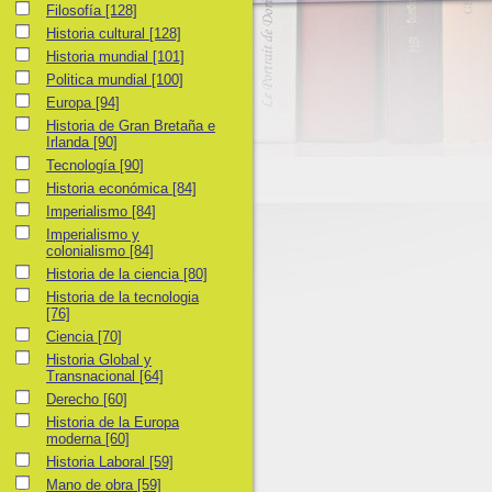
Filosofía
Filosofía
[128]
Historia cultural
Historia cultural
[128]
Historia mundial
Historia mundial
[101]
Politica mundial
Politica mundial
[100]
Europa
Europa
[94]
Historia de Gran Bretaña e Irlanda
Historia de Gran Bretaña e
Irlanda
[90]
Tecnología
Tecnología
[90]
Historia económica
Historia económica
[84]
Imperialismo
Imperialismo
[84]
Imperialismo y colonialismo
Imperialismo y
colonialismo
[84]
Historia de la ciencia
Historia de la ciencia
[80]
Historia de la tecnologia
Historia de la tecnologia
[76]
Ciencia
Ciencia
[70]
Historia Global y Transnacional
Historia Global y
Transnacional
[64]
Derecho
Derecho
[60]
Historia de la Europa moderna
Historia de la Europa
moderna
[60]
Historia Laboral
Historia Laboral
[59]
Mano de obra
Mano de obra
[59]