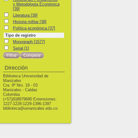
y Metodología Económica
[39]
Literatura
Literatura
[39]
Historia militar
Historia militar
[38]
Política económica
Política económica
[37]
Tipo de registro
Monograph
Monograph
[1577]
Serial
Serial
[1]
Dirección
Biblioteca Universidad de
Manizales
Cra. 9ª Nro. 19 - 03
Manizales - Caldas
Colombia
(+57)(6)8879680 Extensiones:
1227-1228-1229-1396-1397
biblioteca@umanizales.edu.co