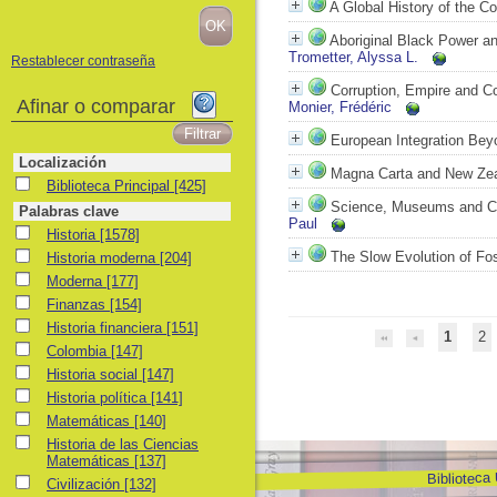
A Global History of the C
Aboriginal Black Power an
Trometter, Alyssa L.
Restablecer contraseña
Corruption, Empire and Co
Afinar o comparar
Monier, Frédéric
European Integration Bey
Localización
Magna Carta and New Ze
Biblioteca Principal
Biblioteca Principal
[425]
Science, Museums and Col
Palabras clave
Paul
Historia
Historia
[1578]
Historia moderna
The Slow Evolution of Fos
Historia moderna
[204]
Moderna
Moderna
[177]
Finanzas
Finanzas
[154]
Historia financiera
Historia financiera
[151]
1
2
Colombia
Colombia
[147]
Historia social
Historia social
[147]
Historia política
Historia política
[141]
Matemáticas
Matemáticas
[140]
Historia de las Ciencias Matemáticas
Historia de las Ciencias
Matemáticas
[137]
Biblioteca
Civilización
Civilización
[132]