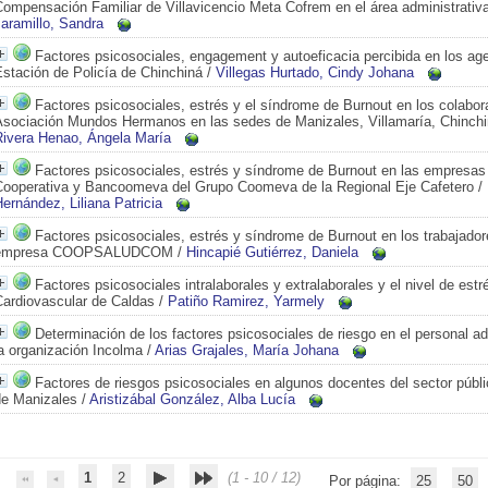
ompensación Familiar de Villavicencio Meta Cofrem en el área administrativ
aramillo, Sandra
Factores psicosociales, engagement y autoeficacia percibida en los age
stación de Policía de Chinchiná
/
Villegas Hurtado, Cindy Johana
Factores psicosociales, estrés y el síndrome de Burnout en los colabor
Asociación Mundos Hermanos en las sedes de Manizales, Villamaría, Chinchi
Rivera Henao, Ángela María
Factores psicosociales, estrés y síndrome de Burnout en las empres
Cooperativa y Bancoomeva del Grupo Coomeva de la Regional Eje Cafetero
/
ernández, Liliana Patricia
Factores psicosociales, estrés y síndrome de Burnout en los trabajador
empresa COOPSALUDCOM
/
Hincapié Gutiérrez, Daniela
Factores psicosociales intralaborales y extralaborales y el nivel de estr
Cardiovascular de Caldas
/
Patiño Ramirez, Yarmely
Determinación de los factores psicosociales de riesgo en el personal ad
a organización Incolma
/
Arias Grajales, María Johana
Factores de riesgos psicosociales en algunos docentes del sector públi
de Manizales
/
Aristizábal González, Alba Lucía
1
2
(1 - 10 / 12)
Por página:
25
50