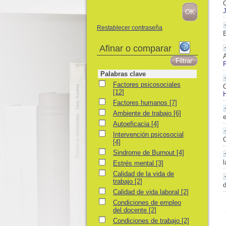
C
J
Restablecer contraseña
E
Afinar o comparar
Palabras clave
Factores psicosociales
Factores psicosociales
[12]
H
Factores humanos
Factores humanos
[7]
Ambiente de trabajo
Ambiente de trabajo
[6]
Autoeficacia
Autoeficacia
[4]
Intervención psicosocial
Intervención psicosocial
[4]
Sindrome de Burnout
Sindrome de Burnout
[4]
l
Estrés mental
Estrés mental
[3]
Calidad de la vida de trabajo
Calidad de la vida de
trabajo
[2]
Calidad de vida laboral
Calidad de vida laboral
[2]
Condiciones de empleo del docente
Condiciones de empleo
del docente
[2]
Condiciones de trabajo
Condiciones de trabajo
[2]