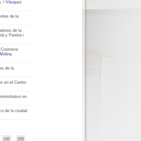
a.
/
Vásquez
ntes de la
adores de la
ná y Pereira
/
as Coomeva
Molina
es de la
és en el Centro
ministrativo en
co de la ciudad
100
200