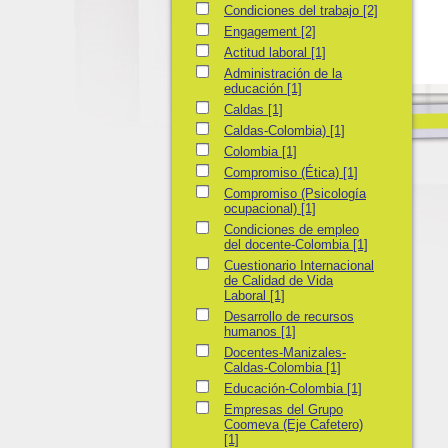
Condiciones del trabajo
Condiciones del trabajo
[2]
Engagement
Engagement
[2]
Actitud laboral
Actitud laboral
[1]
Administración de la educación
Administración de la
educación
[1]
Caldas
Caldas
[1]
Caldas-Colombia)
Caldas-Colombia)
[1]
Colombia
Colombia
[1]
Compromiso (Ética)
Compromiso (Ética)
[1]
Compromiso (Psicología ocupacional)
Compromiso (Psicología
ocupacional)
[1]
Condiciones de empleo del docente-Colomb
Condiciones de empleo
del docente-Colombia
[1]
Cuestionario Internacional de Calidad de Vi
Cuestionario Internacional
de Calidad de Vida
Laboral
[1]
Desarrollo de recursos humanos
Desarrollo de recursos
humanos
[1]
Docentes-Manizales-Caldas-Colombia
Docentes-Manizales-
Caldas-Colombia
[1]
Educación-Colombia
Educación-Colombia
[1]
Empresas del Grupo Coomeva (Eje Cafeter
Empresas del Grupo
Coomeva (Eje Cafetero)
[1]