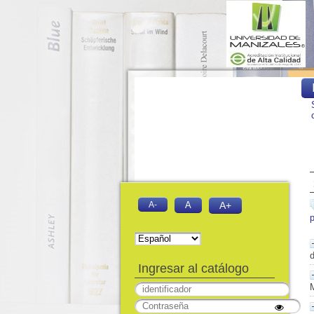
A-
A
A+
d
Ingresar al catálogo