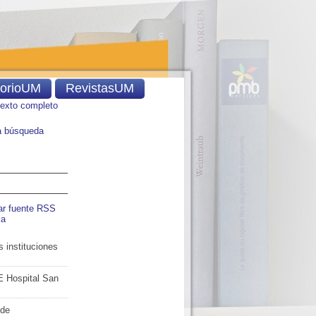
torioUM
RevistasUM
texto completo
 búsqueda
ar fuente RSS
ia
 instituciones
E Hospital San
 de