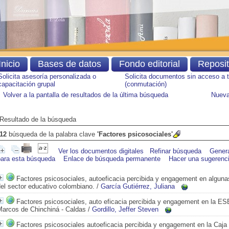
Inicio
Bases de datos
Fondo editorial
Reposi
Solicita asesoría personalizada o
Solicita documentos sin acceso a 
capacitación grupal
(conmutación)
Volver a la pantalla de resultados de la última búsqueda
Nueva
Resultado de la búsqueda
12
búsqueda de la palabra clave
'Factores psicosociales'
Ver los documentos digitales
Refinar búsqueda
Gener
para esta búsqueda
Enlace de búsqueda permanente
Hacer una sugerenc
Factores psicosociales, autoeficacia percibida y engagement en algunas
el sector educativo colombiano.
/
García Gutiérrez, Juliana
Factores psicosociales, auto eficacia percibida y engagement en la ES
Marcos de Chinchiná - Caldas
/
Gordillo, Jeffer Steven
Factores psicosociales autoeficacia percibida y engagement en la Caja