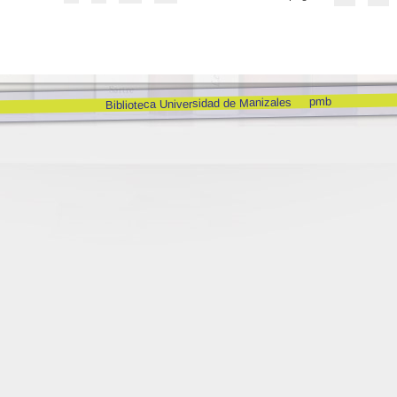
pmb
Biblioteca Universidad de Manizales
ia
da Laboral
o)