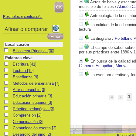
Actos de habla y escritura
municipio de Ipiales
/
Alarcón Ca
Antropología de la escritu
Restablecer contraseña
La calidad de la educación
Afinar o comparar
lectura
La disgrafía
/
Portellano P
Localización
El campo de saber sobre l
Biblioteca Principal
Biblioteca Principal
[30]
por sus prácticas entre 1886 y 
Palabras clave
En busca de la calidad edu
Escritura
Escritura
[41]
Cisneros Estupiñán, Mireya.
Lectura
Lectura
[19]
La escritura creativa y fo
Enseñanza
Enseñanza
[9]
Métodos de enseñanza
Métodos de enseñanza
[7]
Arte de escribir
Arte de escribir
[3]
Educación primaria
Educación primaria
[3]
1
Educación superior
Educación superior
[3]
Práctica pedagógica
Práctica pedagógica
[3]
Comprensión
Comprensión
[2]
Comunicación
Comunicación
[2]
Comunicación escrita
Comunicación escrita
[2]
Desarrollo del niño
Desarrollo del niño
[2]
Biblioteca