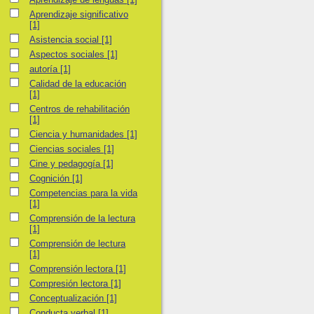
Aprendizaje significativo
Aprendizaje significativo
[1]
Asistencia social
Asistencia social
[1]
Aspectos sociales
Aspectos sociales
[1]
autoría
autoría
[1]
Calidad de la educación
Calidad de la educación
[1]
Centros de rehabilitación
Centros de rehabilitación
[1]
Ciencia y humanidades
Ciencia y humanidades
[1]
Ciencias sociales
Ciencias sociales
[1]
Cine y pedagogía
Cine y pedagogía
[1]
Cognición
Cognición
[1]
Competencias para la vida
Competencias para la vida
[1]
Comprensión de la lectura
Comprensión de la lectura
[1]
Comprensión de lectura
Comprensión de lectura
[1]
Comprensión lectora
Comprensión lectora
[1]
Compresión lectora
Compresión lectora
[1]
Conceptualización
Conceptualización
[1]
Conducta verbal
Conducta verbal
[1]