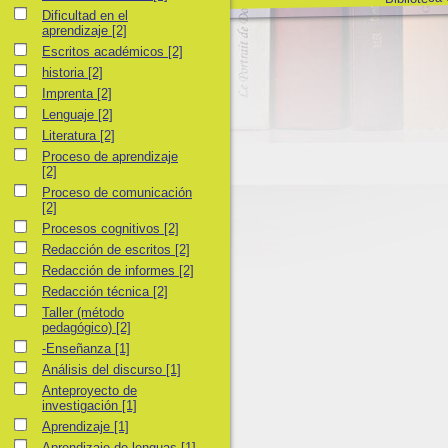
Dificultad en el aprendizaje
Dificultad en el
aprendizaje
[2]
Escritos académicos
Escritos académicos
[2]
historia
historia
[2]
Imprenta
Imprenta
[2]
Lenguaje
Lenguaje
[2]
Literatura
Literatura
[2]
Proceso de aprendizaje
Proceso de aprendizaje
[2]
Proceso de comunicación
Proceso de comunicación
[2]
Procesos cognitivos
Procesos cognitivos
[2]
Redacción de escritos
Redacción de escritos
[2]
Redacción de informes
Redacción de informes
[2]
Redacción técnica
Redacción técnica
[2]
Taller (método pedagógico)
Taller (método
pedagógico)
[2]
-Enseñanza
-Enseñanza
[1]
Análisis del discurso
Análisis del discurso
[1]
Anteproyecto de investigación
Anteproyecto de
investigación
[1]
Aprendizaje
Aprendizaje
[1]
Aprendizaje de lenguas
Aprendizaje de lenguas
[1]