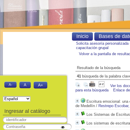
Inicio
Bases de dat
Solicita asesoría personalizada
capacitación grupal
Volver a la pantalla de result
Resultado de la búsqueda
41
búsqueda de la palabra cla
A-
A
A+
Ver los doc
para esta búsqueda
Enlace d
Escritura emocional: una e
de Medellín
/
Restrepo Escobar,
Ingresar al catálogo
Los Sistemas de Escritura
Los sistemas de escritura 