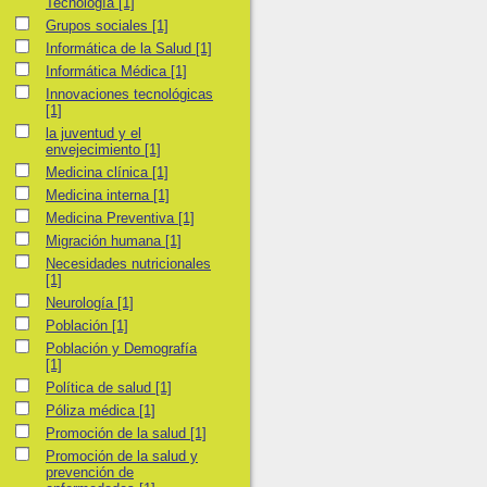
Tecnología
[1]
Grupos sociales
Grupos sociales
[1]
Informática de la Salud
Informática de la Salud
[1]
Informática Médica
Informática Médica
[1]
Innovaciones tecnológicas
Innovaciones tecnológicas
[1]
la juventud y el envejecimiento
la juventud y el
envejecimiento
[1]
Medicina clínica
Medicina clínica
[1]
Medicina interna
Medicina interna
[1]
Medicina Preventiva
Medicina Preventiva
[1]
Migración humana
Migración humana
[1]
Necesidades nutricionales
Necesidades nutricionales
[1]
Neurología
Neurología
[1]
Población
Población
[1]
Población y Demografía
Población y Demografía
[1]
Política de salud
Política de salud
[1]
Póliza médica
Póliza médica
[1]
Promoción de la salud
Promoción de la salud
[1]
Promoción de la salud y prevención de enfermedades
Promoción de la salud y
prevención de