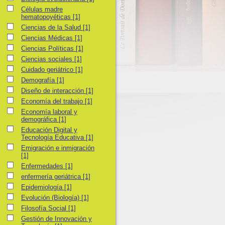
Células madre hematopoyéticas
Células madre
hematopoyéticas
[1]
Ciencias de la Salud
Ciencias de la Salud
[1]
Ciencias Médicas
Ciencias Médicas
[1]
Ciencias Políticas
Ciencias Políticas
[1]
Ciencias sociales
Ciencias sociales
[1]
Cuidado geriátrico
Cuidado geriátrico
[1]
Demografía
Demografía
[1]
Diseño de interacción
Diseño de interacción
[1]
Economía del trabajo
Economía del trabajo
[1]
Economía laboral y demográfica
Economía laboral y
demográfica
[1]
Educación Digital y Tecnología Educativa
Educación Digital y
Tecnología Educativa
[1]
Emigración e inmigración
Emigración e inmigración
[1]
Enfermedades
Enfermedades
[1]
enfermería geriátrica
enfermería geriátrica
[1]
Epidemiología
Epidemiología
[1]
Evolución (Biología)
Evolución (Biología)
[1]
Filosofía Social
Filosofía Social
[1]
Gestión de Innovación y Tecnología
Gestión de Innovación y