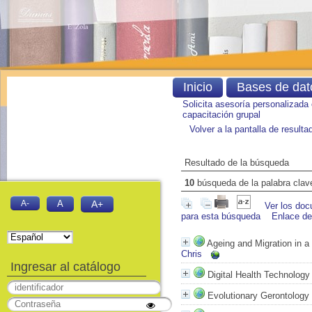
Inicio
Bases de dat
Solicita asesoría personalizada
capacitación grupal
Volver a la pantalla de result
Resultado de la búsqueda
10
búsqueda de la palabra cla
A-
A
A+
Ver los doc
para esta búsqueda
Enlace d
Ageing and Migration in a
Chris
Ingresar al catálogo
Digital Health Technology 
Evolutionary Gerontology 