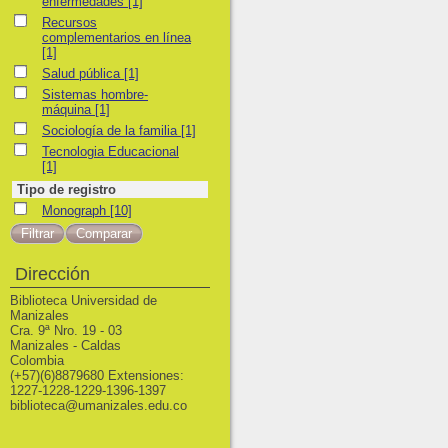
enfermedades
[1]
Recursos complementarios en línea
Recursos
complementarios en línea
[1]
Salud pública
Salud pública
[1]
Sistemas hombre-máquina
Sistemas hombre-
máquina
[1]
Sociología de la familia
Sociología de la familia
[1]
Tecnologia Educacional
Tecnologia Educacional
[1]
Tipo de registro
Monograph
Monograph
[10]
Dirección
Biblioteca Universidad de
Manizales
Cra. 9ª Nro. 19 - 03
Manizales - Caldas
Colombia
(+57)(6)8879680 Extensiones:
1227-1228-1229-1396-1397
biblioteca@umanizales.edu.co