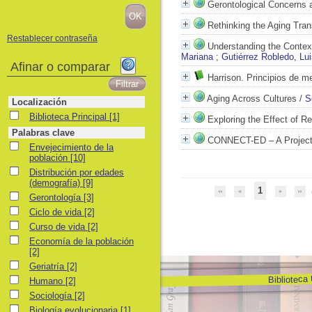
Gerontological Concerns 
Rethinking the Aging Tran
Restablecer contraseña
Understanding the Context
Mariana
;
Gutiérrez Robledo, Lu
Afinar o comparar
Harrison. Principios de me
Aging Across Cultures
/
S
Localización
Biblioteca Principal
Biblioteca Principal
[1]
Exploring the Effect of R
Palabras clave
CONNECT-ED – A Project t
Envejecimiento de la población
Envejecimiento de la
población
[10]
Distribución por edades (demografía)
Distribución por edades
(demografía)
[9]
1
Gerontología
Gerontología
[3]
Ciclo de vida
Ciclo de vida
[2]
Curso de vida
Curso de vida
[2]
Economía de la población
Economía de la población
[2]
Geriatría
Geriatría
[2]
Biblioteca
Humano
Humano
[2]
Sociología
Sociología
[2]
Biología evolucionaria
Biología evolucionaria
[1]