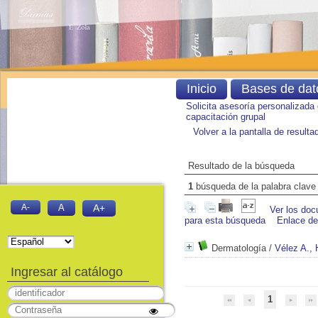
Inicio
Bases de dat
Solicita asesoría personalizada
capacitación grupal
Volver a la pantalla de result
Resultado de la búsqueda
1
búsqueda de la palabra clav
A-
A
A+
Ver los doc
para esta búsqueda
Enlace d
Dermatología
/
Vélez A.,
Ingresar al catálogo
1