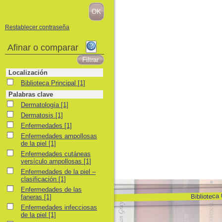
Restablecer contraseña
Afinar o comparar
Localización
Biblioteca Principal
Biblioteca Principal
[1]
Palabras clave
Dermatología
Dermatología
[1]
Dermatosis
Dermatosis
[1]
Enfermedades
Enfermedades
[1]
Enfermedades ampollosas de la piel
Enfermedades ampollosas
de la piel
[1]
Enfermedades cutáneas versículo ampollosas
Enfermedades cutáneas
versículo ampollosas
[1]
Enfermedades de la piel – clasificación
Enfermedades de la piel –
clasificación
[1]
Enfermedades de las faneras
Enfermedades de las
Biblioteca
faneras
[1]
Enfermedades infecciosas de la piel
Enfermedades infecciosas
de la piel
[1]