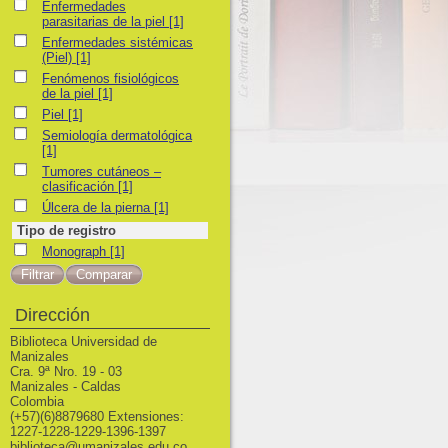
Enfermedades parasitarias de la piel
Enfermedades
parasitarias de la piel
[1]
Enfermedades sistémicas (Piel)
Enfermedades sistémicas
(Piel)
[1]
Fenómenos fisiológicos de la piel
Fenómenos fisiológicos
de la piel
[1]
Piel
Piel
[1]
Semiología dermatológica
Semiología dermatológica
[1]
Tumores cutáneos – clasificación
Tumores cutáneos –
clasificación
[1]
Úlcera de la pierna
Úlcera de la pierna
[1]
Tipo de registro
Monograph
Monograph
[1]
Dirección
Biblioteca Universidad de
Manizales
Cra. 9ª Nro. 19 - 03
Manizales - Caldas
Colombia
(+57)(6)8879680 Extensiones:
1227-1228-1229-1396-1397
biblioteca@umanizales.edu.co