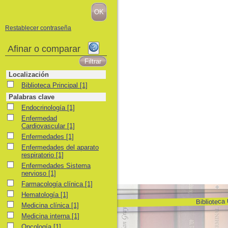
Restablecer contraseña
Afinar o comparar
Localización
Biblioteca Principal
Biblioteca Principal
[1]
Palabras clave
Endocrinología
Endocrinología
[1]
Enfermedad Cardiovascular
Enfermedad
Cardiovascular
[1]
Enfermedades
Enfermedades
[1]
Enfermedades del aparato respiratorio
Enfermedades del aparato
respiratorio
[1]
Enfermedades Sistema nervioso
Enfermedades Sistema
nervioso
[1]
Farmacología clínica
Farmacología clínica
[1]
Hematología
Hematología
[1]
Biblioteca
Medicina clínica
Medicina clínica
[1]
Medicina interna
Medicina interna
[1]
Oncología
Oncología
[1]