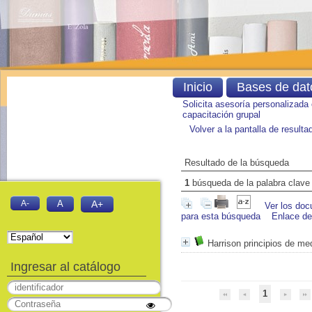
Inicio
Bases de dat
Solicita asesoría personalizada
capacitación grupal
Volver a la pantalla de result
Resultado de la búsqueda
1
búsqueda de la palabra clav
A-
A
A+
Ver los doc
para esta búsqueda
Enlace d
Harrison principios de med
Ingresar al catálogo
1