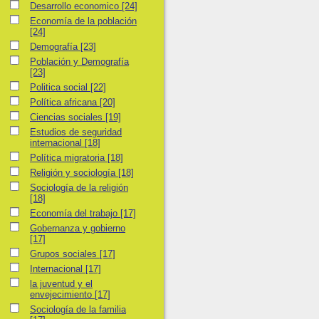
Desarrollo economico
Desarrollo economico
[24]
Economía de la población
Economía de la población
[24]
Demografía
Demografía
[23]
Población y Demografía
Población y Demografía
[23]
Politica social
Politica social
[22]
Política africana
Política africana
[20]
Ciencias sociales
Ciencias sociales
[19]
Estudios de seguridad internacional
Estudios de seguridad
internacional
[18]
Política migratoria
Política migratoria
[18]
Religión y sociología
Religión y sociología
[18]
Sociología de la religión
Sociología de la religión
[18]
Economía del trabajo
Economía del trabajo
[17]
Gobernanza y gobierno
Gobernanza y gobierno
[17]
Grupos sociales
Grupos sociales
[17]
Internacional
Internacional
[17]
la juventud y el envejecimiento
la juventud y el
envejecimiento
[17]
Sociología de la familia
Sociología de la familia