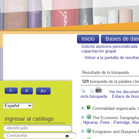
Inicio
Bases de dat
Solicita asesoría personalizada
capacitación grupal
Volver a la pantalla de result
Resultado de la búsqueda
529
búsqueda de la palabra cl
A-
A
A+
Ver los document
esta búsqueda
Enlace de bús
Criminalidad organizada, 
The Economic Geography 
Ingresar al catálogo
;
Nijkamp, Peter
;
Partridge, Ma
Emigration and Diaspora P