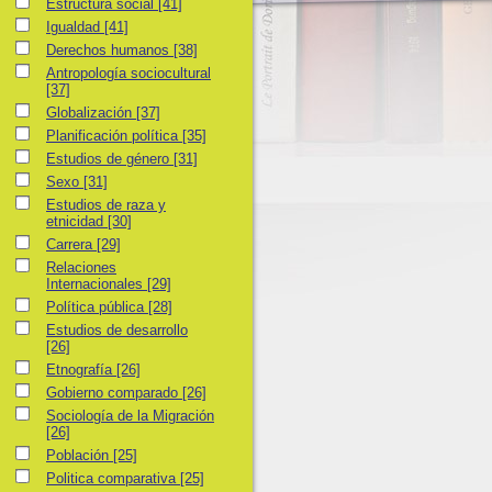
Estructura social
Estructura social
[41]
Igualdad
Igualdad
[41]
Derechos humanos
Derechos humanos
[38]
Antropología sociocultural
Antropología sociocultural
[37]
Globalización
Globalización
[37]
Planificación política
Planificación política
[35]
Estudios de género
Estudios de género
[31]
Sexo
Sexo
[31]
Estudios de raza y etnicidad
Estudios de raza y
etnicidad
[30]
Carrera
Carrera
[29]
Relaciones Internacionales
Relaciones
Internacionales
[29]
Política pública
Política pública
[28]
Estudios de desarrollo
Estudios de desarrollo
[26]
Etnografía
Etnografía
[26]
Gobierno comparado
Gobierno comparado
[26]
Sociología de la Migración
Sociología de la Migración
[26]
Población
Población
[25]
Politica comparativa
Politica comparativa
[25]