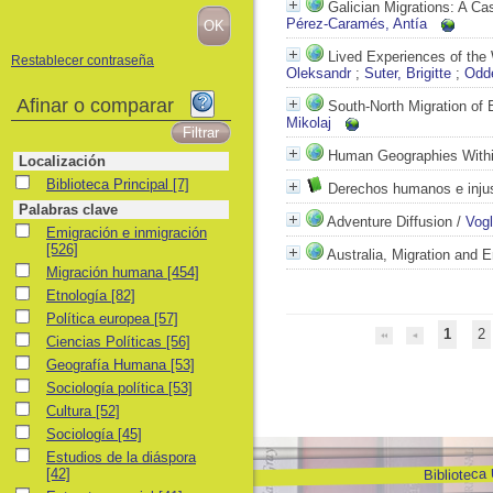
Galician Migrations: A Ca
Pérez-Caramés, Antía
Lived Experiences of the 
Restablecer contraseña
Oleksandr
;
Suter, Brigitte
;
Odde
Afinar o comparar
South-North Migration of 
Mikolaj
Human Geographies Within
Localización
Biblioteca Principal
Biblioteca Principal
[7]
Derechos humanos e injus
Palabras clave
Adventure Diffusion
/
Vogl
Emigración e inmigración
Emigración e inmigración
[526]
Australia, Migration and 
Migración humana
Migración humana
[454]
Etnología
Etnología
[82]
Política europea
Política europea
[57]
1
2
Ciencias Políticas
Ciencias Políticas
[56]
Geografía Humana
Geografía Humana
[53]
Sociología política
Sociología política
[53]
Cultura
Cultura
[52]
Sociología
Sociología
[45]
Estudios de la diáspora
Estudios de la diáspora
Biblioteca
[42]