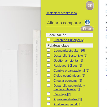
Restablecer contraseña
Afinar o comparar
Localización
Biblioteca Principal
Biblioteca Principal
[2]
u
Palabras clave
Economía circular
Economía circular
[16]
Desarrollo Sostenible
Desarrollo Sostenible
[8]
Gestión ambiental
Gestión ambiental
[5]
r
Residuos Sólidos
Residuos Sólidos
[3]
Cambio organizacional
Cambio organizacional
[2]
C
Ciclos económicos.
Ciclos económicos.
[2]
P
Circular economy
Circular economy
[2]
Desarrollo sostenible y medio ambiente
Desarrollo sostenible y
medio ambiente
[2]
Reciclaje
Reciclaje
[2]
Aguas residuales
Aguas residuales
[1]
Análisis espacial
Análisis espacial
[1]