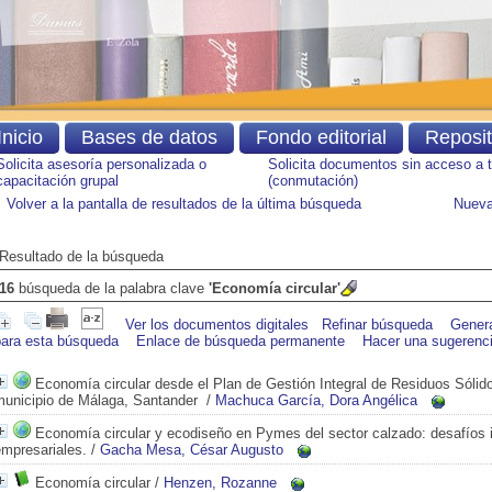
Inicio
Bases de datos
Fondo editorial
Reposi
Solicita asesoría personalizada o
Solicita documentos sin acceso a 
capacitación grupal
(conmutación)
Volver a la pantalla de resultados de la última búsqueda
Nueva
Resultado de la búsqueda
16
búsqueda de la palabra clave
'Economía circular'
Ver los documentos digitales
Refinar búsqueda
Gener
para esta búsqueda
Enlace de búsqueda permanente
Hacer una sugerenc
Economía circular desde el Plan de Gestión Integral de Residuos Sólido
municipio de Málaga, Santander
/
Machuca García, Dora Angélica
Economía circular y ecodiseño en Pymes del sector calzado: desafíos i
empresariales.
/
Gacha Mesa, César Augusto
Economía circular
/
Henzen, Rozanne