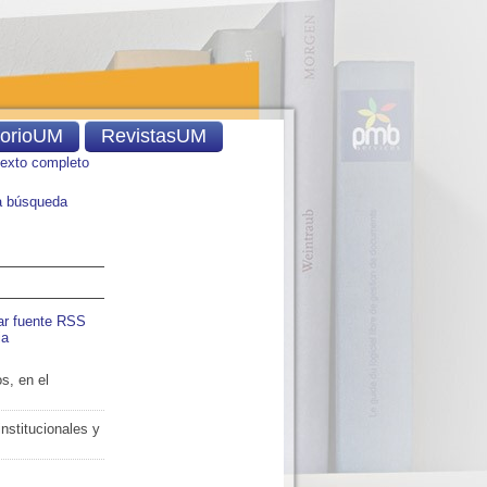
torioUM
RevistasUM
texto completo
 búsqueda
ar fuente RSS
ia
s, en el
nstitucionales y