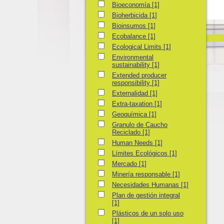
Bioeconomía
Bioeconomía
[1]
Bioherbicida
Bioherbicida
[1]
Bioinsumos
Bioinsumos
[1]
Ecobalance
Ecobalance
[1]
Ecological Limits
Ecological Limits
[1]
Environmental sustainability
Environmental
sustainability
[1]
Extended producer responsibility
Extended producer
responsibility
[1]
Externalidad
Externalidad
[1]
Extra-taxation
Extra-taxation
[1]
Geoquímica
Geoquímica
[1]
Granulo de Caucho Reciclado
Granulo de Caucho
Reciclado
[1]
Human Needs
Human Needs
[1]
Límites Ecológicos
Límites Ecológicos
[1]
Mercado
Mercado
[1]
Minería responsable
Minería responsable
[1]
Necesidades Humanas
Necesidades Humanas
[1]
Plan de gestión integral
Plan de gestión integral
[1]
Plásticos de un solo uso
Plásticos de un solo uso
[1]