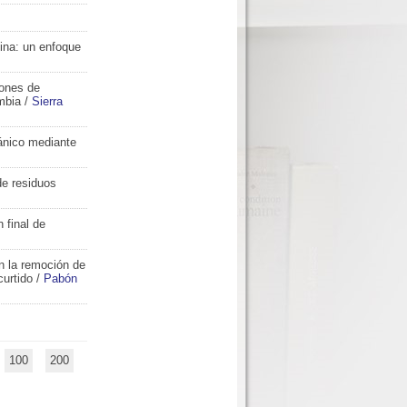
mina: un enfoque
iones de
mbia
/
Sierra
gánico mediante
de residuos
 final de
n la remoción de
curtido
/
Pabón
100
200