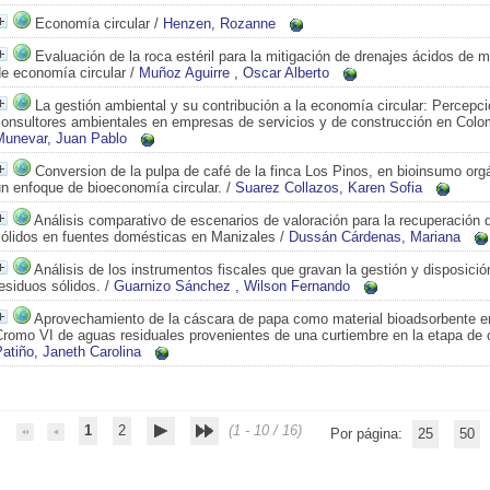
Economía circular
/
Henzen, Rozanne
Evaluación de la roca estéril para la mitigación de drenajes ácidos de 
de economía circular
/
Muñoz Aguirre , Oscar Alberto
La gestión ambiental y su contribución a la economía circular: Percepc
consultores ambientales en empresas de servicios y de construcción en Colo
Munevar, Juan Pablo
Conversion de la pulpa de café de la finca Los Pinos, en bioinsumo or
n enfoque de bioeconomía circular.
/
Suarez Collazos, Karen Sofia
Análisis comparativo de escenarios de valoración para la recuperación 
sólidos en fuentes domésticas en Manizales
/
Dussán Cárdenas, Mariana
Análisis de los instrumentos fiscales que gravan la gestión y disposición
esiduos sólidos.
/
Guarnizo Sánchez , Wilson Fernando
Aprovechamiento de la cáscara de papa como material bioadsorbente e
romo VI de aguas residuales provenientes de una curtiembre en la etapa de 
atiño, Janeth Carolina
1
2
(1 - 10 / 16)
Por página:
25
50