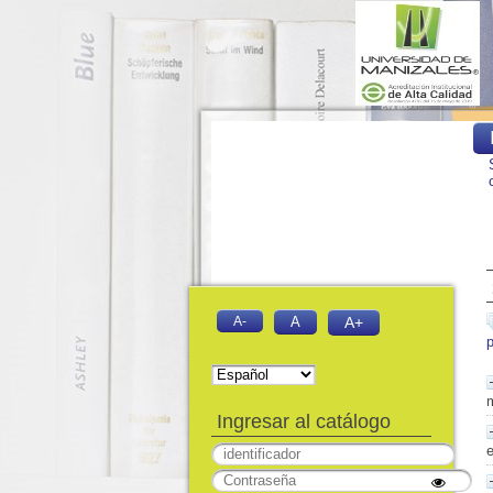
A-
A
A+
Ingresar al catálogo