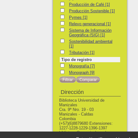
Producción de Café
Producción de Café
[1]
Producción Sostenible
Producción Sostenible
[1]
Pymes
Pymes
[1]
Relevo generacional
Relevo generacional
[1]
Sistema de Información Geográfica (SIG)
Sistema de Información
Geográfica (SIG)
[1]
Sostenibilidad ambiental
Sostenibilidad ambiental
[1]
Tributación
Tributación
[1]
Tipo de registro
Monografía
Monografía
[7]
Monograph
Monograph
[9]
Dirección
Biblioteca Universidad de
Manizales
Cra. 9ª Nro. 19 - 03
Manizales - Caldas
Colombia
(+57)(6)8879680 Extensiones:
1227-1228-1229-1396-1397
biblioteca@umanizales.edu.co