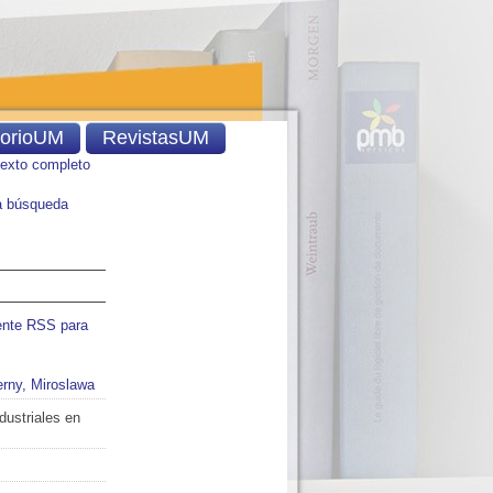
torioUM
RevistasUM
texto completo
 búsqueda
ente RSS para
rny, Miroslawa
dustriales en