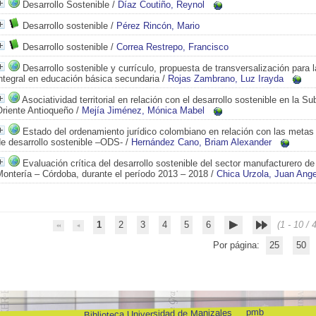
Desarrollo Sostenible
/
Díaz Coutiño, Reynol
Desarrollo sostenible
/
Pérez Rincón, Mario
Desarrollo sostenible
/
Correa Restrepo, Francisco
Desarrollo sostenible y currículo, propuesta de transversalización para 
ntegral en educación básica secundaria
/
Rojas Zambrano, Luz Irayda
Asociatividad territorial en relación con el desarrollo sostenible en la Su
Oriente Antioqueño
/
Mejía Jiménez, Mónica Mabel
Estado del ordenamiento jurídico colombiano en relación con las metas 
e desarrollo sostenible –ODS-
/
Hernández Cano, Briam Alexander
Evaluación crítica del desarrollo sostenible del sector manufacturero de
Montería – Córdoba, durante el período 2013 – 2018
/
Chica Urzola, Juan Ange
1
2
3
4
5
6
(1 - 10 / 
Por página:
25
50
pmb
Biblioteca Universidad de Manizales