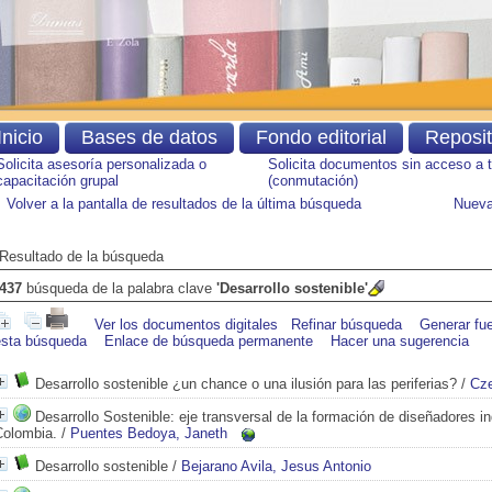
Inicio
Bases de datos
Fondo editorial
Reposi
Solicita asesoría personalizada o
Solicita documentos sin acceso a 
capacitación grupal
(conmutación)
Volver a la pantalla de resultados de la última búsqueda
Nueva
Resultado de la búsqueda
437
búsqueda de la palabra clave
'Desarrollo sostenible'
Ver los documentos digitales
Refinar búsqueda
Generar fu
esta búsqueda
Enlace de búsqueda permanente
Hacer una sugerencia
Desarrollo sostenible ¿un chance o una ilusión para las periferias?
/
Cze
Desarrollo Sostenible: eje transversal de la formación de diseñadores in
Colombia.
/
Puentes Bedoya, Janeth
Desarrollo sostenible
/
Bejarano Avila, Jesus Antonio