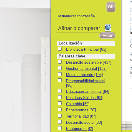
Restablecer contraseña
Afinar o comparar
i
Localización
Biblioteca Principal
Biblioteca Principal
[63]
Palabras clave
d
Desarrollo sostenible
Desarrollo sostenible
[437]
Gestión ambiental
Gestión ambiental
[137]
Medio ambiente
Medio ambiente
[105]
Responsabilidad social
Responsabilidad social
[96]
Educación ambiental
Educación ambiental
[94]
Residuos Sólidos
Residuos Sólidos
[94]
Colombia
Colombia
[89]
Ecosistemas
Ecosistemas
[87]
Territorialidad
Territorialidad
[87]
Desarrollo social
Desarrollo social
[83]
Ecoturismo
Ecoturismo
[82]