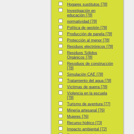
Hogares sustitutos
Hogares sustitutos
[78]
Investigación en educación
Investigación en
educación
[78]
normatividad
normatividad
[78]
Política de gestión
Política de gestión
[78]
Producción de panela
Producción de panela
[78]
Protección al menor
Protección al menor
[78]
Residuos electrónicos
Residuos electrónicos
[78]
Residuos Sólidos Orgánicos
Residuos Sólidos
Orgánicos
[78]
Resoduos de construcción
Resoduos de construcción
[78]
Simulación CAE
Simulación CAE
[78]
Tratamiento del agua
Tratamiento del agua
[78]
Victimas de guerra
Victimas de guerra
[78]
Violencia en la escuela
Violencia en la escuela
[78]
Turismo de aventura
Turismo de aventura
[77]
Minería artesanal
Minería artesanal
[76]
Mujeres
Mujeres
[76]
Recurso hídrico
Recurso hídrico
[73]
Impacto ambiental
Impacto ambiental
[72]