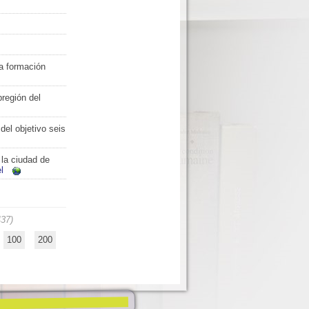
la formación
bregión del
del objetivo seis
 la ciudad de
l
437)
100
200