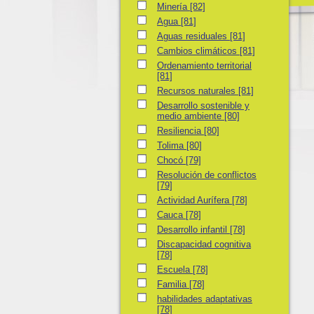
Minería
Minería
[82]
Agua
Agua
[81]
Aguas residuales
Aguas residuales
[81]
Cambios climáticos
Cambios climáticos
[81]
Ordenamiento territorial
Ordenamiento territorial
[81]
Recursos naturales
Recursos naturales
[81]
Desarrollo sostenible y medio ambiente
Desarrollo sostenible y
medio ambiente
[80]
Resiliencia
Resiliencia
[80]
Tolima
Tolima
[80]
Chocó
Chocó
[79]
Resolución de conflictos
Resolución de conflictos
[79]
Actividad Aurífera
Actividad Aurífera
[78]
Cauca
Cauca
[78]
Desarrollo infantil
Desarrollo infantil
[78]
Discapacidad cognitiva
Discapacidad cognitiva
[78]
Escuela
Escuela
[78]
Familia
Familia
[78]
habilidades adaptativas
habilidades adaptativas
[78]