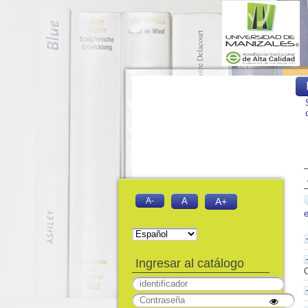
A-
A
A+
Ingresar al catálogo