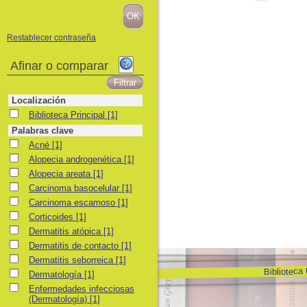
Restablecer contraseña
Afinar o comparar
Localización
Biblioteca Principal
Biblioteca Principal
[1]
Palabras clave
Acné
Acné
[1]
Alopecia androgenética
Alopecia androgenética
[1]
Alopecia areata
Alopecia areata
[1]
Carcinoma basocelular
Carcinoma basocelular
[1]
Carcinoma escamoso
Carcinoma escamoso
[1]
Corticoides
Corticoides
[1]
Dermatitis atópica
Dermatitis atópica
[1]
Dermatitis de contacto
Dermatitis de contacto
[1]
Dermatitis seborreica
Dermatitis seborreica
[1]
Biblioteca
Dermatología
Dermatología
[1]
Enfermedades infecciosas (Dermatología)
Enfermedades infecciosas
(Dermatología)
[1]