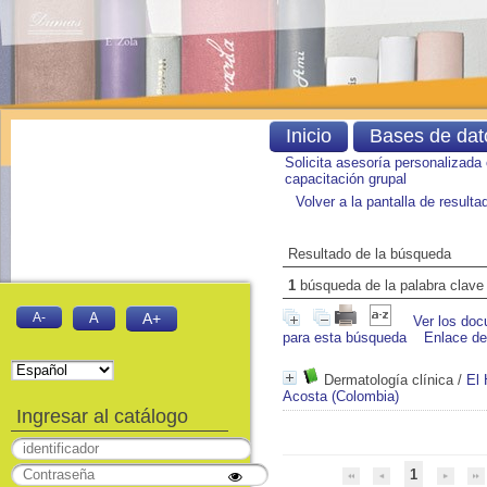
Inicio
Bases de dat
Solicita asesoría personalizada
capacitación grupal
Volver a la pantalla de result
Resultado de la búsqueda
1
búsqueda de la palabra clav
A-
A
A+
Ver los doc
para esta búsqueda
Enlace d
Dermatología clínica
/
El 
Acosta (Colombia)
Ingresar al catálogo
1