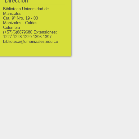
Dirección
Biblioteca Universidad de
Manizales
Cra. 9ª Nro. 19 - 03
Manizales - Caldas
Colombia
(+57)(6)8879680 Extensiones:
1227-1228-1229-1396-1397
biblioteca@umanizales.edu.co