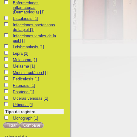
Enfermedades inflamatorias (Dermatología)
Enfermedades
inflamatorias
(Dermatología)
[1]
Escabiosis
Escabiosis
[1]
Infecciones bacterianas de la piel
Infecciones bacterianas
de la piel
[1]
Infecciones virales de la piel
Infecciones virales de la
piel
[1]
Leishmaniasis
Leishmaniasis
[1]
Lepra
Lepra
[1]
Melanoma
Melanoma
[1]
Melasma
Melasma
[1]
Micosis cutánea
Micosis cutánea
[1]
Pediculosis
Pediculosis
[1]
Psoriasis
Psoriasis
[1]
Rosácea
Rosácea
[1]
Ulceras venosas
Ulceras venosas
[1]
Urticaria
Urticaria
[1]
Tipo de registro
Monograph
Monograph
[1]