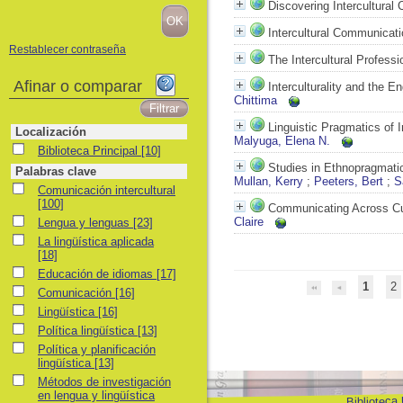
Discovering Intercultural
Intercultural Communicati
Restablecer contraseña
The Intercultural Professi
Afinar o comparar
Interculturality and the 
Chittima
Linguistic Pragmatics of 
Localización
Malyuga, Elena N.
Biblioteca Principal
Biblioteca Principal
[10]
Studies in Ethnopragmatic
Palabras clave
Mullan, Kerry
;
Peeters, Bert
;
S
Comunicación intercultural
Comunicación intercultural
[100]
Communicating Across Cul
Lengua y lenguas
Claire
Lengua y lenguas
[23]
La lingüística aplicada
La lingüística aplicada
[18]
Educación de idiomas
Educación de idiomas
[17]
1
2
Comunicación
Comunicación
[16]
Lingüística
Lingüística
[16]
Política lingüística
Política lingüística
[13]
Política y planificación lingüística
Política y planificación
lingüística
[13]
Métodos de investigación en lengua y lingüística
Métodos de investigación
en lengua y lingüística
Biblioteca