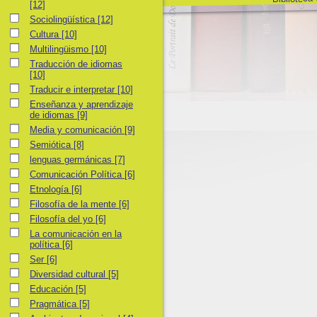
[12]
Sociolingüística
Sociolingüística
[12]
Cultura
Cultura
[10]
Multilingüismo
Multilingüismo
[10]
Traducción de idiomas
Traducción de idiomas
[10]
Traducir e interpretar
Traducir e interpretar
[10]
Enseñanza y aprendizaje de idiomas
Enseñanza y aprendizaje
de idiomas
[9]
Media y comunicación
Media y comunicación
[9]
Semiótica
Semiótica
[8]
lenguas germánicas
lenguas germánicas
[7]
Comunicación Política
Comunicación Política
[6]
Etnología
Etnología
[6]
Filosofía de la mente
Filosofía de la mente
[6]
Filosofía del yo
Filosofía del yo
[6]
La comunicación en la política
La comunicación en la
política
[6]
Ser
Ser
[6]
Diversidad cultural
Diversidad cultural
[5]
Educación
Educación
[5]
Pragmática
Pragmática
[5]