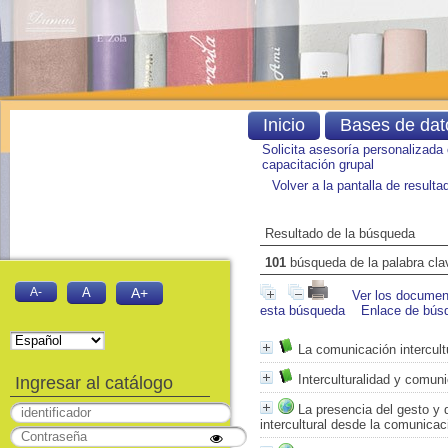
Inicio
Bases de dat
Solicita asesoría personalizada
capacitación grupal
Volver a la pantalla de result
Resultado de la búsqueda
101
búsqueda de la palabra cl
A-
A
A+
Ver los document
esta búsqueda
Enlace de bús
La comunicación intercult
Interculturalidad y comun
Ingresar al catálogo
La presencia del gesto y 
intercultural desde la comunicac