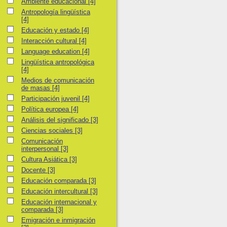
Ambiente educacional
Ambiente educacional
[4]
Antropología lingüística
Antropología lingüística
[4]
Educación y estado
Educación y estado
[4]
Interacción cultural
Interacción cultural
[4]
Language education
Language education
[4]
Lingüística antropológica
Lingüística antropológica
[4]
Medios de comunicación de masas
Medios de comunicación
de masas
[4]
Participación juvenil
Participación juvenil
[4]
Política europea
Política europea
[4]
Análisis del significado
Análisis del significado
[3]
Ciencias sociales
Ciencias sociales
[3]
Comunicación interpersonal
Comunicación
interpersonal
[3]
Cultura Asiática
Cultura Asiática
[3]
Docente
Docente
[3]
Educación comparada
Educación comparada
[3]
Educación intercultural
Educación intercultural
[3]
Educación internacional y comparada
Educación internacional y
comparada
[3]
Emigración e inmigración
Emigración e inmigración