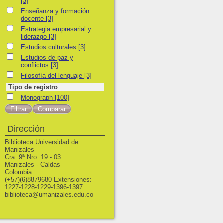
[3]
Enseñanza y formación docente
Enseñanza y formación
docente
[3]
Estrategia empresarial y liderazgo
Estrategia empresarial y
liderazgo
[3]
Estudios culturales
Estudios culturales
[3]
Estudios de paz y conflictos
Estudios de paz y
conflictos
[3]
Filosofía del lenguaje
Filosofía del lenguaje
[3]
Tipo de registro
Monograph
Monograph
[100]
Dirección
Biblioteca Universidad de
Manizales
Cra. 9ª Nro. 19 - 03
Manizales - Caldas
Colombia
(+57)(6)8879680 Extensiones:
1227-1228-1229-1396-1397
biblioteca@umanizales.edu.co