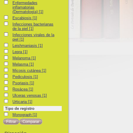
Enfermedades inflamatorias (Dermatología)
Enfermedades
inflamatorias
(Dermatología)
[1]
Escabiosis
Escabiosis
[1]
Infecciones bacterianas de la piel
Infecciones bacterianas
de la piel
[1]
Infecciones virales de la piel
Infecciones virales de la
piel
[1]
Leishmaniasis
Leishmaniasis
[1]
Lepra
Lepra
[1]
Melanoma
Melanoma
[1]
Melasma
Melasma
[1]
Micosis cutánea
Micosis cutánea
[1]
Pediculosis
Pediculosis
[1]
Psoriasis
Psoriasis
[1]
Rosácea
Rosácea
[1]
Ulceras venosas
Ulceras venosas
[1]
Urticaria
Urticaria
[1]
Tipo de registro
Monograph
Monograph
[1]