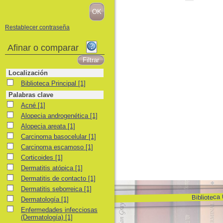
Restablecer contraseña
Afinar o comparar
Localización
Biblioteca Principal
Biblioteca Principal
[1]
Palabras clave
Acné
Acné
[1]
Alopecia androgenética
Alopecia androgenética
[1]
Alopecia areata
Alopecia areata
[1]
Carcinoma basocelular
Carcinoma basocelular
[1]
Carcinoma escamoso
Carcinoma escamoso
[1]
Corticoides
Corticoides
[1]
Dermatitis atópica
Dermatitis atópica
[1]
Dermatitis de contacto
Dermatitis de contacto
[1]
Dermatitis seborreica
Dermatitis seborreica
[1]
Biblioteca
Dermatología
Dermatología
[1]
Enfermedades infecciosas (Dermatología)
Enfermedades infecciosas
(Dermatología)
[1]