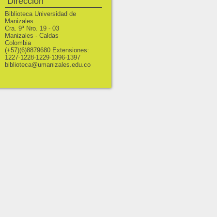
Dirección
Biblioteca Universidad de
Manizales
Cra. 9ª Nro. 19 - 03
Manizales - Caldas
Colombia
(+57)(6)8879680 Extensiones:
1227-1228-1229-1396-1397
biblioteca@umanizales.edu.co