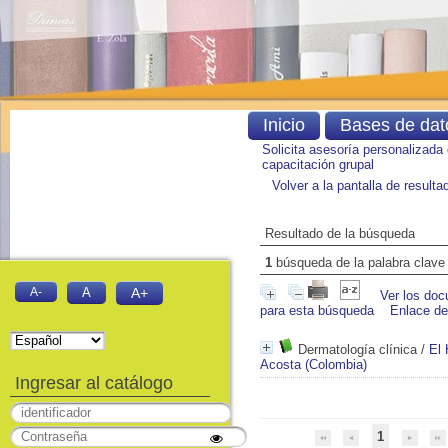
Inicio
Bases de dat
Solicita asesoría personalizada
capacitación grupal
Volver a la pantalla de result
Resultado de la búsqueda
1
búsqueda de la palabra clav
A-
A
A+
Ver los doc
para esta búsqueda
Enlace d
Dermatología clínica
/
El 
Acosta (Colombia)
Ingresar al catálogo
1