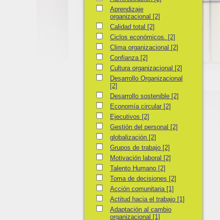
Aprendizaje organizacional
Aprendizaje
organizacional
[2]
Calidad total
Calidad total
[2]
Ciclos económicos.
Ciclos económicos.
[2]
Clima organizacional
Clima organizacional
[2]
Confianza
Confianza
[2]
Cultura organizacional
Cultura organizacional
[2]
Desarrollo Organizacional
Desarrollo Organizacional
[2]
Desarrollo sostenible
Desarrollo sostenible
[2]
Economía circular
Economía circular
[2]
Ejecutivos
Ejecutivos
[2]
Gestión del personal
Gestión del personal
[2]
globalización
globalización
[2]
Grupos de trabajo
Grupos de trabajo
[2]
Motivación laboral
Motivación laboral
[2]
Talento Humano
Talento Humano
[2]
Toma de decisiones
Toma de decisiones
[2]
Acción comunitaria
Acción comunitaria
[1]
Actitud hacia el trabajo
Actitud hacia el trabajo
[1]
Adaptación al cambio organizacional
Adaptación al cambio
organizacional
[1]