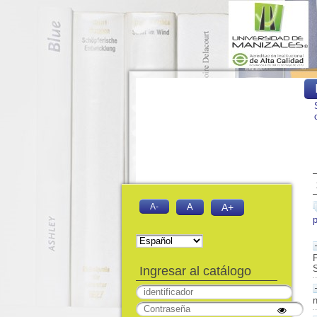
A-
A
A+
P
S
Ingresar al catálogo
n