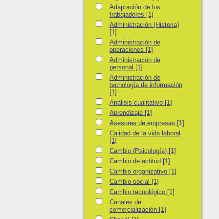
Adaptación de los trabajadores
Adaptación de los
trabajadores
[1]
Administración (Historia)
Administración (Historia)
[1]
Administración de operaciones
Administración de
operaciones
[1]
Administración de personal
Administración de
personal
[1]
Administración de tecnología de informació
Administración de
tecnología de información
[1]
Análisis cualitativo
Análisis cualitativo
[1]
Aprendizaje
Aprendizaje
[1]
Asesores de empresas
Asesores de empresas
[1]
Calidad de la vida laboral
Calidad de la vida laboral
[1]
Cambio (Psicología)
Cambio (Psicología)
[1]
Cambio de actitud
Cambio de actitud
[1]
Cambio organizativo
Cambio organizativo
[1]
Cambio social
Cambio social
[1]
Cambio tecnológico
Cambio tecnológico
[1]
Canales de comercialización
Canales de
comercialización
[1]