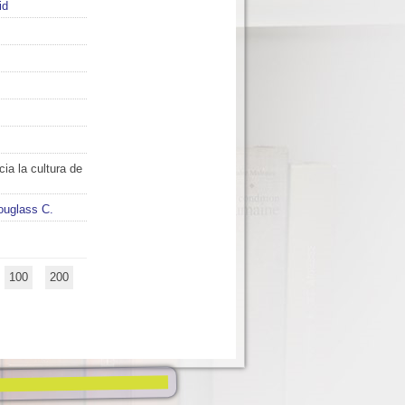
id
ia la cultura de
ouglass C.
100
200