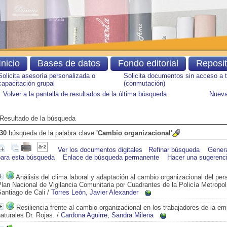
Inicio
Bases de datos
Fondo editorial
Reposi
Solicita asesoría personalizada o
Solicita documentos sin acceso a 
capacitación grupal
(conmutación)
Volver a la pantalla de resultados de la última búsqueda
Nueva
Resultado de la búsqueda
30
búsqueda de la palabra clave
'Cambio organizacional'
Ver los documentos digitales
Refinar búsqueda
Gener
para esta búsqueda
Enlace de búsqueda permanente
Hacer una sugerenc
Análisis del clima laboral y adaptación al cambio organizacional del pers
lan Nacional de Vigilancia Comunitaria por Cuadrantes de la Policía Metropol
antiago de Cali
/
Torres León, Javier Alexander
Resiliencia frente al cambio organizacional en los trabajadores de la e
aturales Dr. Rojas.
/
Cardona Aguirre, Sandra Milena