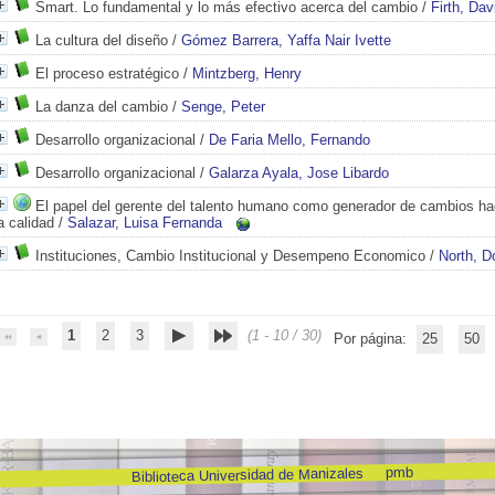
Smart. Lo fundamental y lo más efectivo acerca del cambio
/
Firth, Dav
La cultura del diseño
/
Gómez Barrera, Yaffa Nair Ivette
El proceso estratégico
/
Mintzberg, Henry
La danza del cambio
/
Senge, Peter
Desarrollo organizacional
/
De Faria Mello, Fernando
Desarrollo organizacional
/
Galarza Ayala, Jose Libardo
El papel del gerente del talento humano como generador de cambios hac
a calidad
/
Salazar, Luisa Fernanda
Instituciones, Cambio Institucional y Desempeno Economico
/
North, D
1
2
3
(1 - 10 / 30)
Por página:
25
50
pmb
Biblioteca Universidad de Manizales