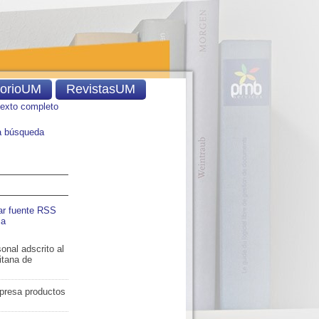
torioUM
RevistasUM
texto completo
 búsqueda
ar fuente RSS
ia
onal adscrito al
itana de
mpresa productos