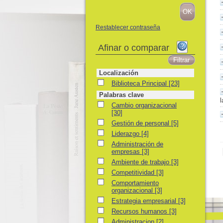
Restablecer contraseña
Afinar o comparar
Localización
Biblioteca Principal
Biblioteca Principal
[23]
Palabras clave
l
Cambio organizacional
Cambio organizacional
[30]
Gestión de personal
Gestión de personal
[5]
Liderazgo
Liderazgo
[4]
Administración de empresas
Administración de
empresas
[3]
Ambiente de trabajo
Ambiente de trabajo
[3]
Competitividad
Competitividad
[3]
Comportamiento organizacional
Comportamiento
organizacional
[3]
Estrategia empresarial
Estrategia empresarial
[3]
Recursos humanos
Recursos humanos
[3]
Administracion
Administracion
[2]